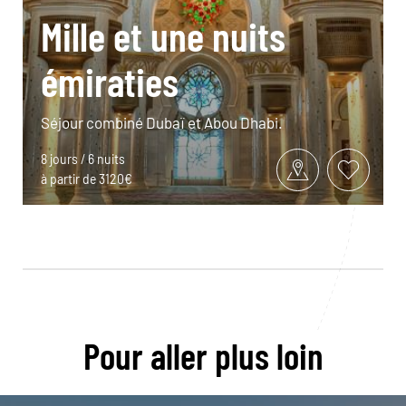
Mille et une nuits
émiraties
Séjour combiné Dubaï et Abou Dhabi.
8 jours / 6 nuits
à partir de 3120€
Pour aller plus loin