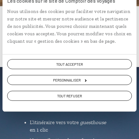
Les cookies sur le site de Comptoir des Voyages
01 86 95 65 00
Nous utilisons des cookies pour faciliter votre navigation
sur notre site et mesurer notre audience et la pertinence
Du lundi au samedi de 09h30 à 18h30
de nos publicités. Vous pouvez choisir maintenant quels
cookies vous acceptez. Vous pourrez modifier vos choix en
cliquant sur « gestion des cookies » en bas de page.
TOUT ACCEPTER
PERSONNALISER
Luciole,
TOUT REFUSER
l'appli qui vous guide aux
Emirats Arabes Unis
L’itinéraire vers votre
guesthouse
en 1 clic