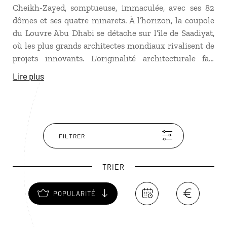
Cheikh-Zayed, somptueuse, immaculée, avec ses 82
dômes et ses quatre minarets. À l’horizon, la coupole
du Louvre Abu Dhabi se détache sur l’île de Saadiyat,
où les plus grands architectes mondiaux rivalisent de
projets innovants. L'originalité architecturale fait
partie de l’ADN d’Abu Dhabi avec des tours
Lire plus
emblématiques comme les Eithad Towers, la tour
Capital Gate avec son inclinaison de 18 degrés,
détrônant celle de de Pise, ou encore, le pavillon des
E.A.U. conçu en forme de dunes par le célèbre bureau
d'architectes Foster + Partners, sans oublier
FILTRER
l’époustouflant hôtel Yas Viceroy, à moitié sur terre et
sur l’eau.
TRIER
POPULARITÉ