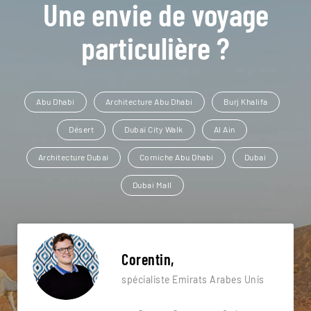
Une envie de voyage
particulière ?
Abu Dhabi
Architecture Abu Dhabi
Burj Khalifa
Désert
Dubaï City Walk
Al Ain
Architecture Dubai
Corniche Abu Dhabi
Dubai
Dubai Mall
Corentin,
spécialiste Emirats Arabes Unis