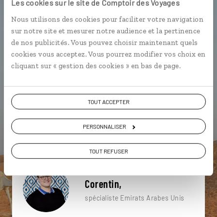
Les cookies sur le site de Comptoir des Voyages
particulière ?
Nous utilisons des cookies pour faciliter votre navigation
sur notre site et mesurer notre audience et la pertinence
de nos publicités. Vous pouvez choisir maintenant quels
cookies vous acceptez. Vous pourrez modifier vos choix en
4x4
Burj Khalifa
Désert
cliquant sur « gestion des cookies » en bas de page.
Architecture Dubai
Courses de Chameaux
Désert de Dubaï
Abu Dhabi
TOUT ACCEPTER
Architecture Abu Dhabi
Corniche Abu Dhabi
PERSONNALISER
Architecture Dubai
TOUT REFUSER
Corentin,
spécialiste Emirats Arabes Unis