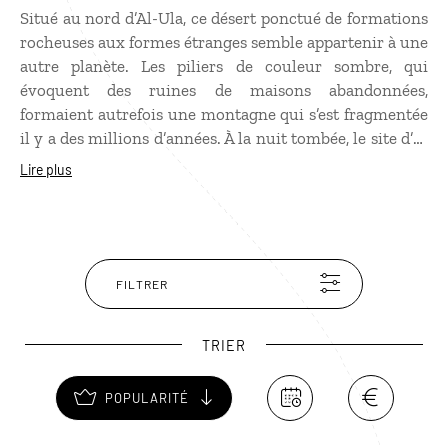
Situé au nord d’Al-Ula, ce désert ponctué de formations
rocheuses aux formes étranges semble appartenir à une
autre planète. Les piliers de couleur sombre, qui
évoquent des ruines de maisons abandonnées,
formaient autrefois une montagne qui s’est fragmentée
il y a des millions d’années. À la nuit tombée, le site d’Al
Garamil, réputé pour son absence de pollution visuelle
Lire plus
et de lumière artificielle, est idéal pour observer les
étoiles et la Voie lactée.
FILTRER
TRIER
POPULARITÉ