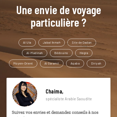
Une envie de voyage
particulière ?
Al Ula
Jabal Ikmah
Site de Dadan
Al-Madinah
Bédouins
Hegra
Moyen-Orient
Al Garamil
Aqaba
Diriyah
Chaima,
spécialiste Arabie Saoudite
Suivez vos envies et demandez conseils à nos