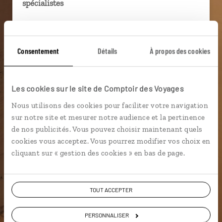
spécialistes
Ils sauront organiser votre itinéraire au plus
près de vos envies et de la réalité du pays.
Consentement
Détails
À propos des cookies
Échangez en face à face ou depuis nos studios
connectés en agence, mais aussi par email ou
téléphone.
Les cookies sur le site de Comptoir des Voyages
Vous gardez le même interlocuteur avant,
Nous utilisons des cookies pour faciliter votre navigation
pendant et après votre voyage.
sur notre site et mesurer notre audience et la pertinence
de nos publicités. Vous pouvez choisir maintenant quels
cookies vous acceptez. Vous pourrez modifier vos choix en
cliquant sur « gestion des cookies » en bas de page.
DEMANDER UN DEVIS
ou
TOUT ACCEPTER
Construisez votre voyage avec un spécialiste Arabie
Saoudite
PERSONNALISER