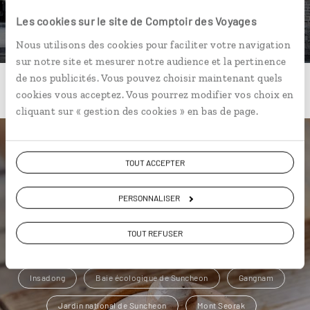
DÉCOUVRIR
Les cookies sur le site de Comptoir des Voyages
Nous utilisons des cookies pour faciliter votre navigation
sur notre site et mesurer notre audience et la pertinence
de nos publicités. Vous pouvez choisir maintenant quels
cookies vous acceptez. Vous pourrez modifier vos choix en
cliquant sur « gestion des cookies » en bas de page.
Une envie de voyage
TOUT ACCEPTER
particulière ?
PERSONNALISER
TOUT REFUSER
Andong
Busan
Dongdaemun
Hongdae
Insadong
Baie écologique de Suncheon
Gangnam
Jardin national de Suncheon
Mont Seorak