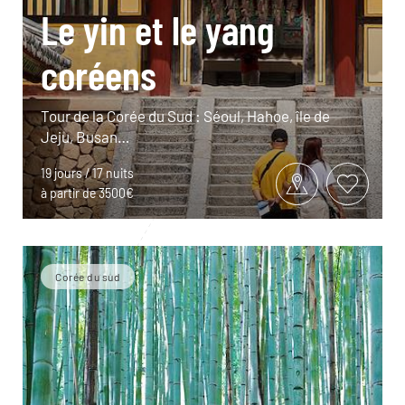
Le yin et le yang
coréens
Tour de la Corée du Sud : Séoul, Hahoe, île de
Jeju, Busan…
19 jours / 17 nuits
à partir de 3500€
Corée du sud