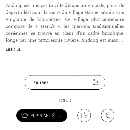
Andong est une petite ville d’étape provinciale, point de
départ idéal pour la visite du village Hahoe, situé à une
vingtaine de kilomètres. Ce village pluricentenaire
composé de « Hanok », les maisons traditionnelles
coréennes, se trouve au cœur d’un cadre bucolique,
longé par une pittoresque rivière. Andong est aussi le
berceau du confucianisme en Corée. Encore
Lire plus
aujourd’hui, on y trouve plusieurs écoles dont Dosan
Seowon ou encore Byeongsan, enseignant la pensée du
célèbre philosophe.
FILTRER
TRIER
POPULARITÉ