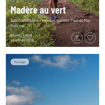
Madère au vert
Autotour Madère : levadas, quintas, Paul do Mar,
Funchal...
8 jours / 7 nuits
à partir de 1350€
Portugal