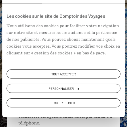
Jardin botanique de Funchal - Madère
Les cookies sur le site de Comptoir des Voyages
Laurisilva - Madère
Nous utilisons des cookies pour faciliter votre navigation
sur notre site et mesurer notre audience et la pertinence
de nos publicités. Vous pouvez choisir maintenant quels
cookies vous acceptez. Vous pourrez modifier vos choix en
Sylvie,
cliquant sur « gestion des cookies » en bas de page.
spécialiste Portugal
Suivez vos envies et demandez conseils à nos
TOUT ACCEPTER
spécialistes
PERSONNALISER
Ils sauront organiser votre itinéraire au plus
près de vos envies et de la réalité du pays.
TOUT REFUSER
Échangez en face à face ou depuis nos studios
connectés en agence, mais aussi par email ou
téléphone.