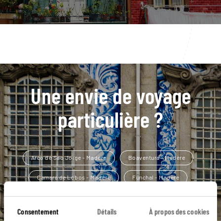
Une envie de voyage
particulière ?
Arco de Sao Jorge - Madère
Boaventura - Madère
Camara de Lobos - Madère
Funchal - Madère
Île de Sao Jorge
Baleines et dauphins Madère
Consentement
Détails
À propos des cookies
Cabo Girao - Madère
Île de Porto Santo