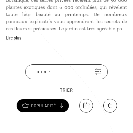
Botanique, ces serres privées recèlent plus de 50 000
plantes exotiques dont 6 000 orchidées, qui révèlent
toute leur beauté au printemps. De nombreux
panneaux explicatifs vous apprendront les secrets de
ces fleurs si précieuses. Le jardin est très agréable pour
se balader et possède un joli bacon avec vue sur la baie.
Lire plus
FILTRER
TRIER
POPULARITÉ