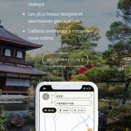
isakaya
Les plus beaux temples et
sanctuaires géolocalisés
L'album souvenirs à composer
vous-même
DÉCOUVRIR LUCIOLE