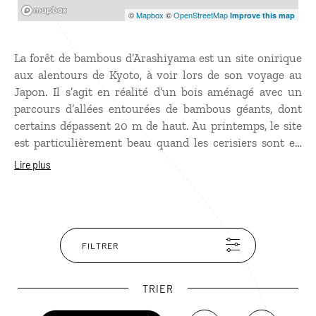
Mapbox
©
Mapbox
©
OpenStreetMap
Improve this map
La forêt de bambous d’Arashiyama est un site onirique
aux alentours de Kyoto, à voir lors de son
voyage au
Japon
. Il s’agit en réalité d’un bois aménagé avec un
parcours d’allées entourées de bambous géants, dont
certains dépassent 20 m de haut. Au printemps, le site
est particulièrement beau quand les cerisiers sont en
fleurs. Le jeu de lumière dans les arbres est également
Lire plus
splendide en automne quand la nature se pare de
couleurs dorées. En décembre, à l’occasion de fête
d’Hanatoro, la forêt est “habillée“ de lumières, créant
une ambiance quasi surnaturelle.
FILTRER
TRIER