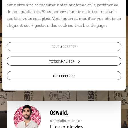
sur notre site et mesurer notre audience et la pertinence
Une envie de voyage
de nos publicités. Vous pouvez choisir maintenant quels
cookies vous acceptez. Vous pourrez modifier vos choix en
particulière ?
cliquant sur « gestion des cookies » en bas de page.
TOUT ACCEPTER
Asakusa
Chemin de la Philosophie
PERSONNALISER
Forêt de bambous d'Arashiyama
Château de Nijo-jo
Cosplay
Ginkaku-ji
Beppu
TOUT REFUSER
Cérémonie du thé
Dotonbori
Château de Nijo-jo
Oswald,
spécialiste Japon
Lire son interview