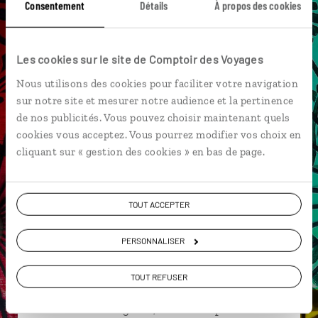
Consentement
Détails
À propos des cookies
Monastère de Bagaya Okkyaung
Monastère Mahagandayon
Ava
Irrawady
Les cookies sur le site de Comptoir des Voyages
Mandalay
Mingun
Monastère de Salay
Nous utilisons des cookies pour faciliter votre navigation
sur notre site et mesurer notre audience et la pertinence
de nos publicités. Vous pouvez choisir maintenant quels
cookies vous acceptez. Vous pourrez modifier vos choix en
Julia,
cliquant sur « gestion des cookies » en bas de page.
spécialiste Birmanie
Suivez vos envies et demandez conseils à nos
TOUT ACCEPTER
spécialistes
PERSONNALISER
Ils sauront organiser votre itinéraire au plus
près de vos envies et de la réalité du pays.
TOUT REFUSER
Échangez en face à face ou depuis nos studios
connectés en agence, mais aussi par email ou