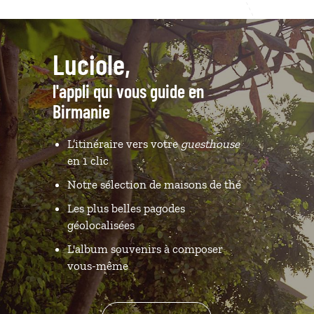
Luciole,
l'appli qui vous guide en
Birmanie
L’itinéraire vers votre
guesthouse
en 1 clic
Notre sélection de maisons de thé
Les plus belles pagodes
géolocalisées
L'album souvenirs à composer
vous-même