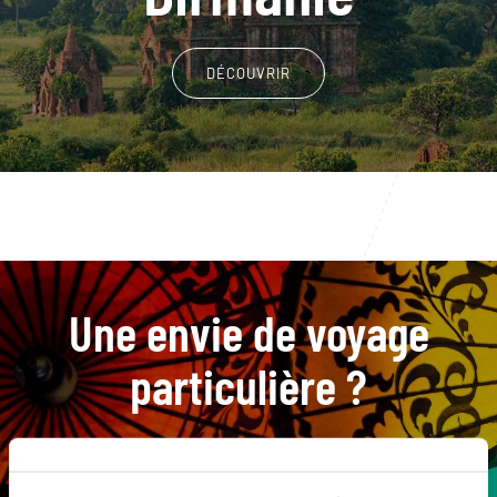
DÉCOUVRIR
Une envie de voyage
particulière ?
Indein
Lac Inle
Marché de Nyaung Oo