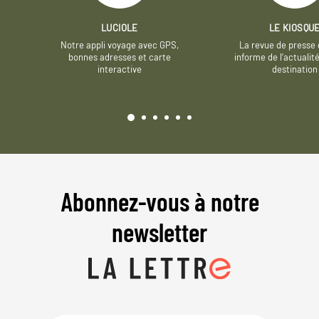
LUCIOLE
LE KIOSQU
Notre appli voyage avec GPS,
La revue de presse 
bonnes adresses et carte
informe de l’actualit
interactive
destination
Abonnez-vous à notre
newsletter