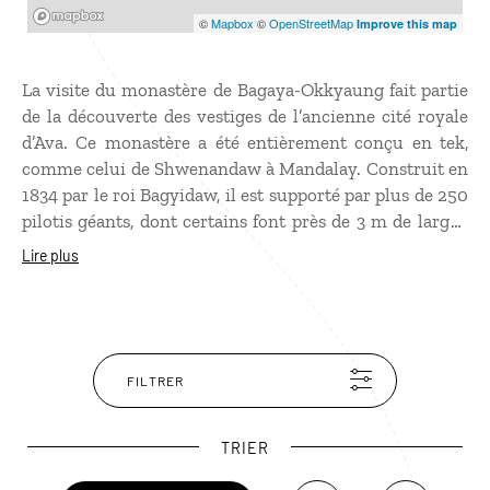
Mapbox
©
Mapbox
©
OpenStreetMap
Improve this map
La visite du monastère de Bagaya-Okkyaung fait partie
de la découverte des vestiges de l’ancienne cité royale
d’Ava. Ce monastère a été entièrement conçu en tek,
comme celui de Shwenandaw à Mandalay. Construit en
1834 par le roi Bagyidaw, il est supporté par plus de 250
pilotis géants, dont certains font près de 3 m de large !
Lors d’un voyage en Birmanie, ce monastère vous
Lire plus
enchantera par sa simplicité et son décor rural
alentour. Vous y croiserez de nombreux moinillons
lisant à haute voix les textes bouddhiques.
FILTRER
TRIER