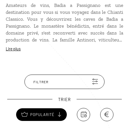
Amateurs de vins, Badia a Passignano est une
destination pour vous si vous voyagez dans le Chianti
Classico. Vous y découvrirez les caves de Badia a
Passignano. Le monastère bénédictin, entré dans le
domaine privé, s'est reconverti avec succès dans la
production de vins. La famille Antinori, viticulteurs
depuis le XIVe siècle, a repris le domaine et le fait
Lire plus
prospérer. Et pour donner un peu de piquant à votre
séjour en Toscane, optez pour un transport original : la
Vespa !
FILTRER
TRIER
POPULARITÉ