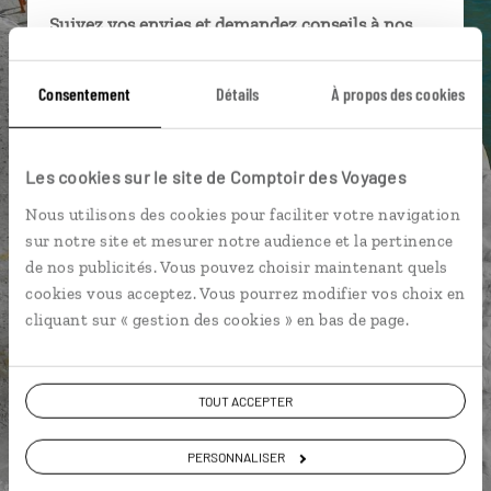
Suivez vos envies et demandez conseils à nos
spécialistes
Consentement
Détails
À propos des cookies
Ils sauront organiser votre itinéraire au plus
près de vos envies et de la réalité du pays.
Échangez en face à face ou depuis nos studios
Les cookies sur le site de Comptoir des Voyages
connectés en agence, mais aussi par email ou
téléphone.
Nous utilisons des cookies pour faciliter votre navigation
sur notre site et mesurer notre audience et la pertinence
Vous gardez le même interlocuteur avant,
de nos publicités. Vous pouvez choisir maintenant quels
pendant et après votre voyage.
cookies vous acceptez. Vous pourrez modifier vos choix en
cliquant sur « gestion des cookies » en bas de page.
DEMANDER UN DEVIS
TOUT ACCEPTER
ou
PERSONNALISER
Construisez votre voyage avec un spécialiste Italie