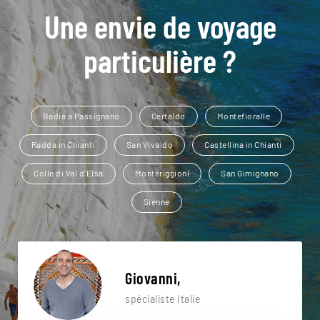
Une envie de voyage
particulière ?
Badia a Passignano
Certaldo
Montefioralle
Radda in Chianti
San Vivaldo
Castellina in Chianti
Colle di Val d'Elsa
Monteriggioni
San Gimignano
Sienne
Giovanni,
spécialiste Italie