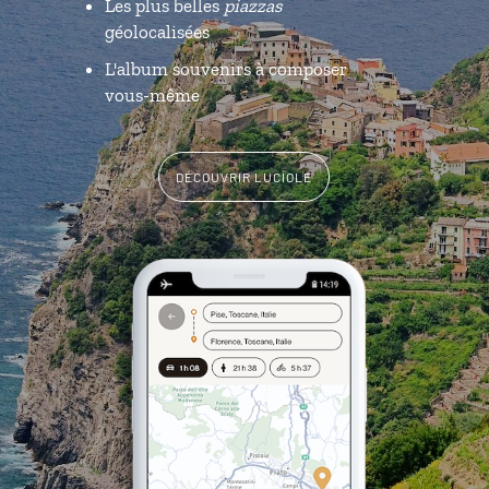
Les plus belles
piazzas
géolocalisées
L'album souvenirs à composer
vous-même
DÉCOUVRIR LUCIOLE