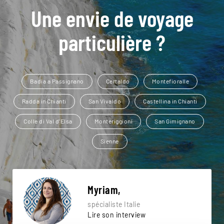
Une envie de voyage
particulière ?
Badia a Passignano
Certaldo
Montefioralle
Radda in Chianti
San Vivaldo
Castellina in Chianti
Colle di Val d'Elsa
Monteriggioni
San Gimignano
Sienne
Myriam,
spécialiste Italie
Lire son interview