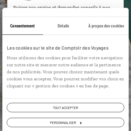
Suivez vos envies et demandez conseils à nos
spécialistes
Consentement
Détails
À propos des cookies
Ils sauront organiser votre itinéraire au plus
près de vos envies et de la réalité du pays.
Échangez en face à face ou depuis nos studios
Les cookies sur le site de Comptoir des Voyages
connectés en agence, mais aussi par email ou
Nous utilisons des cookies pour faciliter votre navigation
téléphone.
sur notre site et mesurer notre audience et la pertinence
Vous gardez le même interlocuteur avant,
de nos publicités. Vous pouvez choisir maintenant quels
pendant et après votre voyage.
cookies vous acceptez. Vous pourrez modifier vos choix en
cliquant sur « gestion des cookies » en bas de page.
DEMANDER UN DEVIS
TOUT ACCEPTER
ou
PERSONNALISER
Construisez votre voyage avec un spécialiste Italie