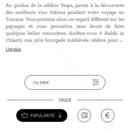
Au guidon de la célèbre Vespa, partez à la découverte
des meilleurs vins italiens pendant votre voyage en
Toscane. Vous porterez ainsi un regard différent sur les
paysages et vous permettra sans doute de faire
quelques belles rencontres. Arrêtez-vous à Radda in
Chianti, une jolie bourgade médiévale célèbre pour sa
production viticole. L'ancienne capitale de la Lega del
Lire plus
Chianti dont l'emblème est depuis le Moyen Âge un coq
noir sur fond or, est aussi riche de magnifiques palais.
Visitez aussi Volpaia, le petit bourg voisin, pour son
château et son vin, le Castello di Volpaia.
FILTRER
TRIER
POPULARITÉ