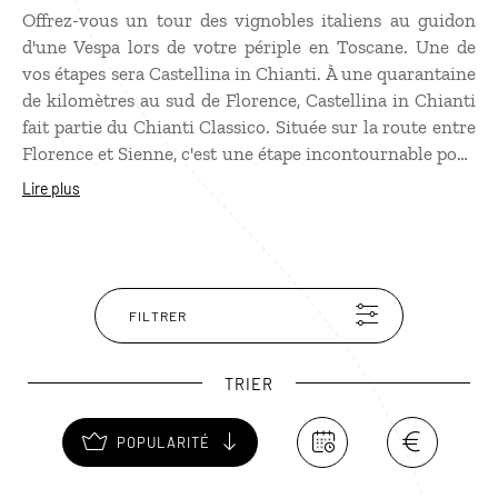
Offrez-vous un tour des vignobles italiens au guidon
d'une Vespa lors de votre périple en Toscane. Une de
vos étapes sera Castellina in Chianti. À une quarantaine
de kilomètres au sud de Florence, Castellina in Chianti
fait partie du Chianti Classico. Située sur la route entre
Florence et Sienne, c'est une étape incontournable pour
découvrir le chianti, le célèbre vin italien. Depuis sa
Lire plus
tour-forteresse, vous aurez une vue impressionnante
sur la campagne de Toscane et ses vignobles. Les vins
du Chianti s'accordent à merveille avec un gibier ou
une bonne assiette de jambon.
FILTRER
TRIER
POPULARITÉ