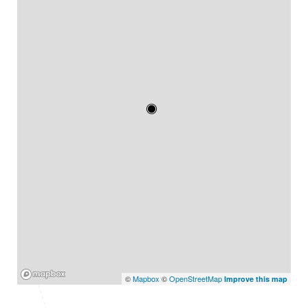
Mapbox
©
Mapbox
©
OpenStreetMap
Improve this map