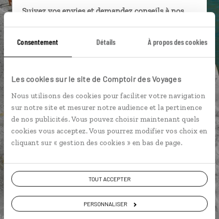
Suivez vos envies et demandez conseils à nos
spécialistes
Consentement
Détails
À propos des cookies
Ils sauront organiser votre itinéraire au plus
près de vos envies et de la réalité du pays.
Échangez en face à face ou depuis nos studios
Les cookies sur le site de Comptoir des Voyages
connectés en agence, mais aussi par email ou
téléphone.
Nous utilisons des cookies pour faciliter votre navigation
sur notre site et mesurer notre audience et la pertinence
Vous gardez le même interlocuteur avant,
de nos publicités. Vous pouvez choisir maintenant quels
pendant et après votre voyage.
cookies vous acceptez. Vous pourrez modifier vos choix en
cliquant sur « gestion des cookies » en bas de page.
DEMANDER UN DEVIS
TOUT ACCEPTER
ou
PERSONNALISER
Construisez votre voyage avec un spécialiste Italie