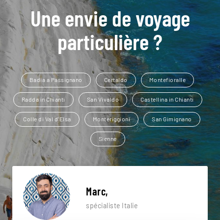
Une envie de voyage
particulière ?
Badia a Passignano
Certaldo
Montefioralle
Radda in Chianti
San Vivaldo
Castellina in Chianti
Colle di Val d'Elsa
Monteriggioni
San Gimignano
Sienne
Marc,
spécialiste Italie