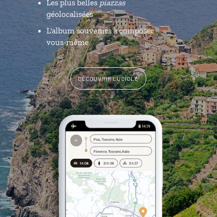
Les plus belles
piazzas
géolocalisées
L'album souvenirs à composer
vous-même
DÉCOUVRIR LUCIOLE