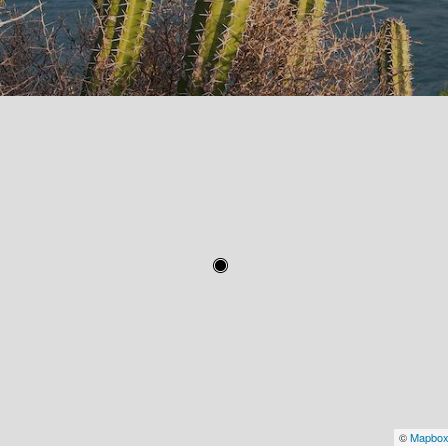
©
Mapbo