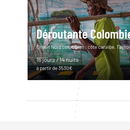
Déroutante Colombi
Circuit Nord colombien : côte caraïbe, Tayr
16 jours / 14 nuits
à partir de 3530€