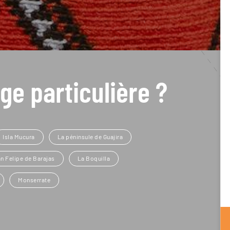
ge particulière ?
Isla Mucura
La péninsule de Guajira
n Felipe de Barajas
La Boquilla
Monserrate