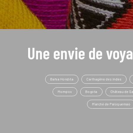
Une envie de voya
Bahia Hondita
Carthagène des Indes
Mompox
Bogota
Château de Sa
Marché de Paloquemao