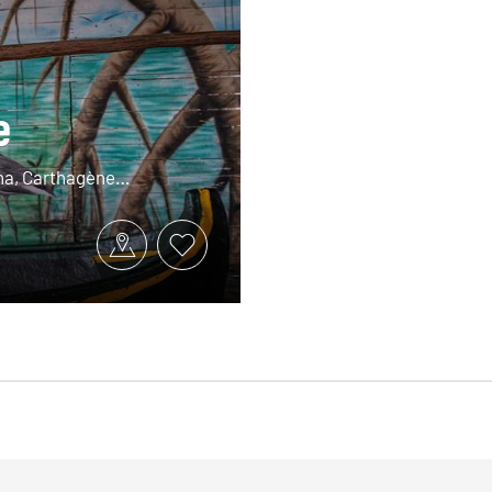
e
ona, Carthagène…