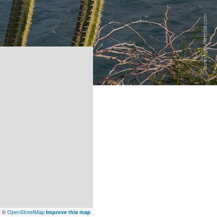
x
©
OpenStreetMap
Improve this map