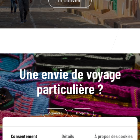
DÉCOUVRIR
Une envie de voyage
particulière ?
Armenia
Bogota
Château de San Felipe de Barajas
Guane
Consentement
Détails
À propos des cookies
La Boquilla
Bahia Hondita
Carthagène des Indes