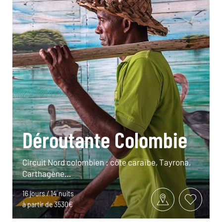
Déroutante Colombie
Circuit Nord colombien : côte caraïbe, Tayrona,
Carthagène…
16 jours / 14 nuits
à partir de 3530€