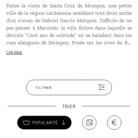
Faites la visite de Santa Cruz de Mompox, une petite
ville de la région caribéenne semblant tout droit sortie
d’un roman de Gabriel García Marquez. Difficile de ne
pas penser à Macondo, la ville fictive dans laquelle se
déroule “Cent ans de solitude” en se baladant dans les
rues alanguies de Mompox. Posée sur les rives du Rio
Magdalena, cette jolie cité coloniale, inscrite au
Lire plus
Patrimoine mondial de l’humanité, fut longtemps un
carrefour commercial pour les marchands se rendant à
Carthagène. De cette période, il reste de magnifiques
églises baroques mais aussi un art de l’orfèvrerie (les
fameux bijoux en filigrane d’or ou d’argent de Mompox)
FILTRER
que l’on découvre en visitant les ateliers des artisans.
TRIER
POPULARITÉ