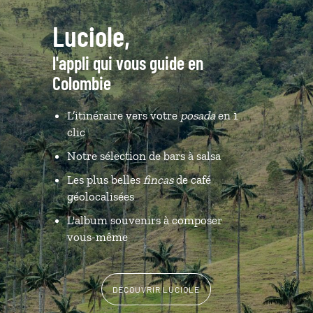
Luciole,
l'appli qui vous guide en
Colombie
L’itinéraire vers votre
posada
en 1
clic
Notre sélection de bars à salsa
Les plus belles
fincas
de café
géolocalisées
L'album souvenirs à composer
vous-même
DÉCOUVRIR LUCIOLE