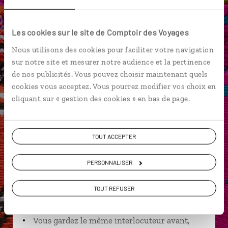
Isla Mucura
La péninsule de Guajira
Mompox
Les cookies sur le site de Comptoir des Voyages
Nous utilisons des cookies pour faciliter votre navigation
sur notre site et mesurer notre audience et la pertinence
David,
de nos publicités. Vous pouvez choisir maintenant quels
spécialiste Colombie
cookies vous acceptez. Vous pourrez modifier vos choix en
Lire son interview
cliquant sur « gestion des cookies » en bas de page.
Suivez vos envies et demandez conseils à nos
spécialistes
TOUT ACCEPTER
Ils sauront organiser votre itinéraire au plus
près de vos envies et de la réalité du pays.
PERSONNALISER
Échangez en face à face ou depuis nos studios
TOUT REFUSER
connectés en agence, mais aussi par email ou
téléphone.
Vous gardez le même interlocuteur avant,