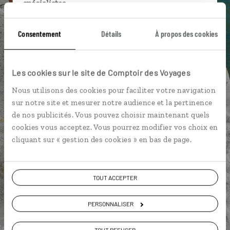
spécialistes
Ils sauront organiser votre itinéraire au plus
Consentement
Détails
À propos des cookies
près de vos envies et de la réalité du pays.
Échangez en face à face ou depuis nos studios
connectés en agence, mais aussi par email ou
Les cookies sur le site de Comptoir des Voyages
téléphone.
Nous utilisons des cookies pour faciliter votre navigation
Vous gardez le même interlocuteur avant,
sur notre site et mesurer notre audience et la pertinence
pendant et après votre voyage.
de nos publicités. Vous pouvez choisir maintenant quels
cookies vous acceptez. Vous pourrez modifier vos choix en
cliquant sur « gestion des cookies » en bas de page.
DEMANDER UN DEVIS
TOUT ACCEPTER
ou
Construisez votre voyage avec un spécialiste Italie
PERSONNALISER
01 85 08 22 97