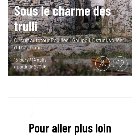
Sous le charme des
trulli
Circuit autotour Pouilles : Gallipoli, Ostuni, vallée
d’Itria, Trani…
15 jours / 14 nuits
à partir de 2700€
Pour aller plus loin