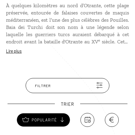
À quelques kilomètres au nord d’Otrante, cette plage
préservée, entourée de falaises couvertes de maquis
méditerranéen, est l’une des plus célèbres des Pouilles.
Baia dei Turchi doit son nom à une légende selon
laquelle les guerriers turcs auraient débarqué à cet
e
endroit avant la bataille d'Otrante au XV
siècle. Cette
longue plage séduit par la transparence exceptionnelle
Lire plus
de son eau et son décor sauvage, faisant partie de la
zone naturelle des lacs Alimini. Pour éviter la foule,
conséquente en saison, il est préférable de s'y rendre tôt
le matin ou en fin de journée.
FILTRER
TRIER
POPULARITÉ