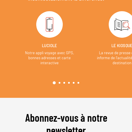
LUCIOLE
LE KIOSQU
Notre appli voyage avec GPS,
La revue de presse 
bonnes adresses et carte
informe de l’actualit
interactive
destination
Abonnez-vous à notre
newsletter