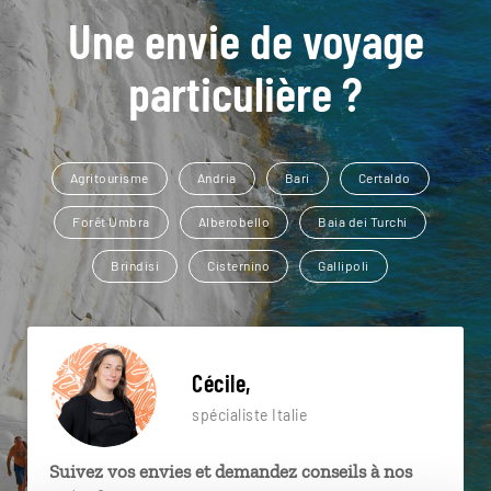
Une envie de voyage
particulière ?
Agritourisme
Andria
Bari
Certaldo
Forêt Umbra
Alberobello
Baia dei Turchi
Brindisi
Cisternino
Gallipoli
Cécile,
spécialiste Italie
Suivez vos envies et demandez conseils à nos