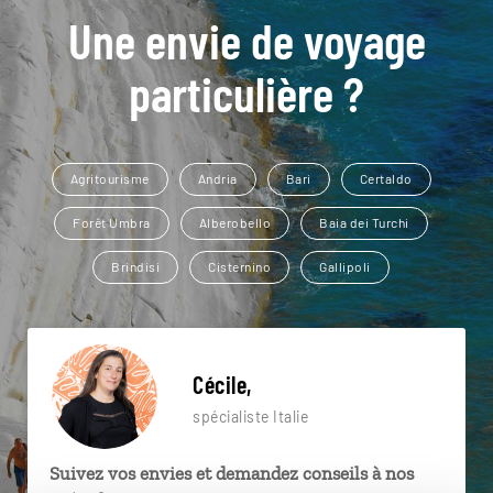
Une envie de voyage
particulière ?
Agritourisme
Andria
Bari
Certaldo
Forêt Umbra
Alberobello
Baia dei Turchi
Brindisi
Cisternino
Gallipoli
Cécile,
spécialiste Italie
Suivez vos envies et demandez conseils à nos