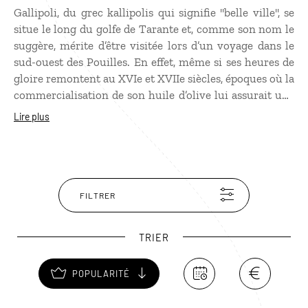
Gallipoli, du grec kallipolis qui signifie "belle ville", se
situe le long du golfe de Tarante et, comme son nom le
suggère, mérite d’être visitée lors d’un voyage dans le
sud-ouest des Pouilles. En effet, même si ses heures de
gloire remontent au XVIe et XVIIe siècles, époques où la
commercialisation de son huile d’olive lui assurait une
certaine opulence, Gallipoli allie le charme d’un village
Lire plus
de pêcheurs (son marché aux poissons est toujours
dynamique) à l’ambiance d’une station balnéaire.
Pourvue de longues plages de sable fin à l’eau
transparente qui font le bonheur des touristes autant
que des autochtones, elle est scindée en deux parties
FILTRER
reliées par un pont : sa ville moderne, sans grand
intérêt esthétique, et sa vieille ville, dotée de
TRIER
nombreuses églises, où il fait bon séjourner.
POPULARITÉ