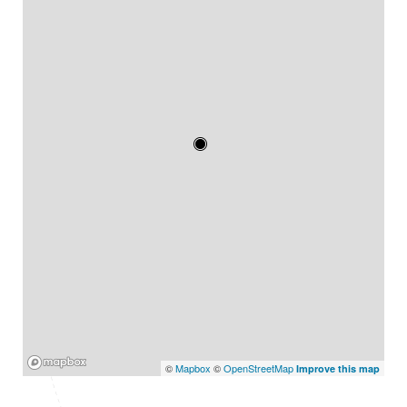
Mapbox
©
Mapbox
©
OpenStreetMap
Improve this map