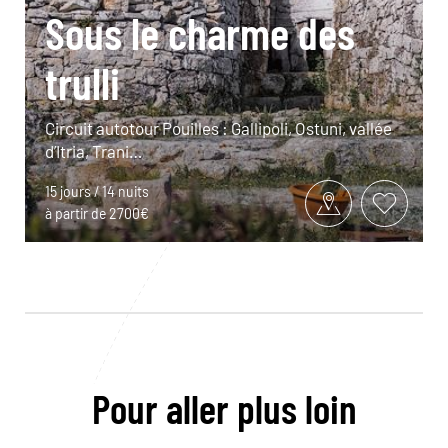
Sous le charme des
trulli
Circuit autotour Pouilles : Gallipoli, Ostuni, vallée
d’Itria, Trani…
15 jours / 14 nuits
à partir de 2700€
Pour aller plus loin