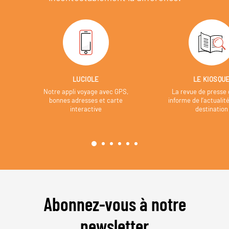
LUCIOLE
LE KIOSQU
Notre appli voyage avec GPS,
La revue de presse 
bonnes adresses et carte
informe de l’actualit
interactive
destination
Abonnez-vous à notre
newsletter