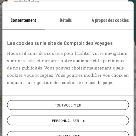
spécialistes
Ils sauront organiser votre itinéraire au plus
Consentement
Détails
À propos des cookies
près de vos envies et de la réalité du pays.
Échangez en face à face ou depuis nos studios
connectés en agence, mais aussi par email ou
Les cookies sur le site de Comptoir des Voyages
téléphone.
Nous utilisons des cookies pour faciliter votre navigation
Vous gardez le même interlocuteur avant,
sur notre site et mesurer notre audience et la pertinence
pendant et après votre voyage.
de nos publicités. Vous pouvez choisir maintenant quels
cookies vous acceptez. Vous pourrez modifier vos choix en
cliquant sur « gestion des cookies » en bas de page.
DEMANDER UN DEVIS
TOUT ACCEPTER
ou
Construisez votre voyage avec un spécialiste Italie
PERSONNALISER
01 85 08 22 97