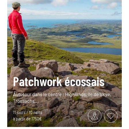
Patchwork écossais
Autotour dans le centre : Highlands, île de Skye,
Trossachs...
11 jours / 10 nuits
à partir de 1750€