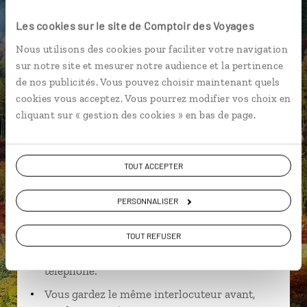
Arthur's Seat
Les cookies sur le site de Comptoir des Voyages
Nous utilisons des cookies pour faciliter votre navigation
sur notre site et mesurer notre audience et la pertinence
de nos publicités. Vous pouvez choisir maintenant quels
Lisa,
cookies vous acceptez. Vous pourrez modifier vos choix en
cliquant sur « gestion des cookies » en bas de page.
spécialiste Ecosse
Suivez vos envies et demandez conseils à nos
TOUT ACCEPTER
spécialistes
Ils sauront organiser votre itinéraire au plus
PERSONNALISER
près de vos envies et de la réalité du pays.
TOUT REFUSER
Échangez en face à face ou depuis nos studios
connectés en agence, mais aussi par email ou
téléphone.
Vous gardez le même interlocuteur avant,