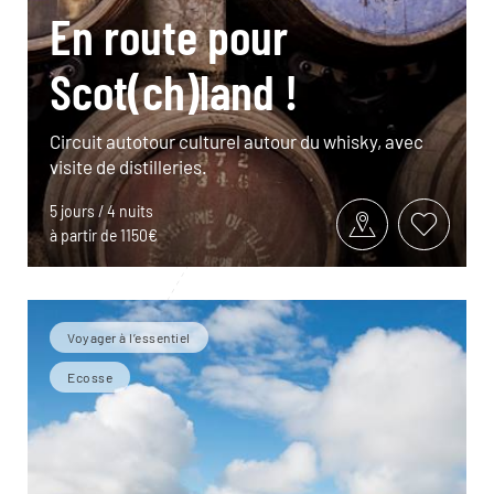
En route pour
Scot(ch)land !
Circuit autotour culturel autour du whisky, avec
visite de distilleries.
5 jours / 4 nuits
à partir de 1150€
Voyager à l’essentiel
Ecosse