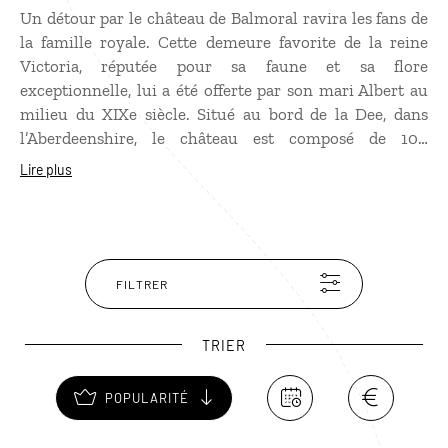
Un détour par le château de Balmoral ravira les fans de
la famille royale. Cette demeure favorite de la reine
Victoria, réputée pour sa faune et sa flore
exceptionnelle, lui a été offerte par son mari Albert au
milieu du XIXe siècle. Situé au bord de la Dee, dans
l’Aberdeenshire, le château est composé de 100
bâtiments en pierre de granit sur un domaine de plus
Lire plus
200 km2. Chaque année, Elisabeth II et sa famille
prennent leurs quartiers d’été à Balmoral.
FILTRER
TRIER
POPULARITÉ