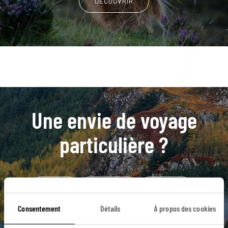
DÉCOUVRIR
Une envie de voyage
particulière ?
Aberdeen
Ballindalloch
Blair Atholl
Cawdor
Distillerie Blair Athol
Arthur's Seat
Consentement
Détails
À propos des cookies
Balmoral Castle
Braemar
Canal Calédonien