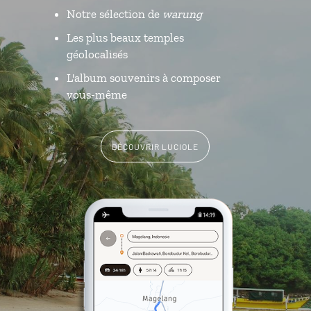
Notre sélection de
warung
Les plus beaux temples
géolocalisés
L'album souvenirs à composer
vous-même
DÉCOUVRIR LUCIOLE