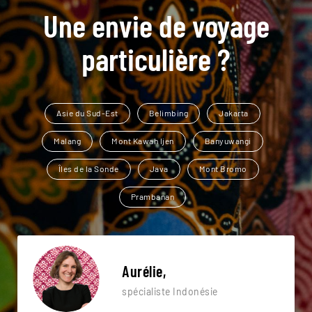
Une envie de voyage
particulière ?
Asie du Sud-Est
Belimbing
Jakarta
Malang
Mont Kawah ljen
Banyuwangi
Îles de la Sonde
Java
Mont Bromo
Prambanan
Aurélie,
spécialiste Indonésie