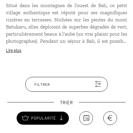
Situé dans les montagnes de l’ouest de Bali, ce petit
village authentique est réputé pour ses magnifiques
rizières en terrasses. Nichées sur les pentes du mont
Batukaru, elles déploient de superbes dégradés de vert,
particulièrement beaux à l’aube (un vrai plaisir pour les
photographes). Pendant un séjour à Bali, il est possible
d’y organiser des randonnées accompagnées au cœur
Lire plus
des rizières et des paysages ruraux traditionnels.
FILTRER
TRIER
POPULARITÉ