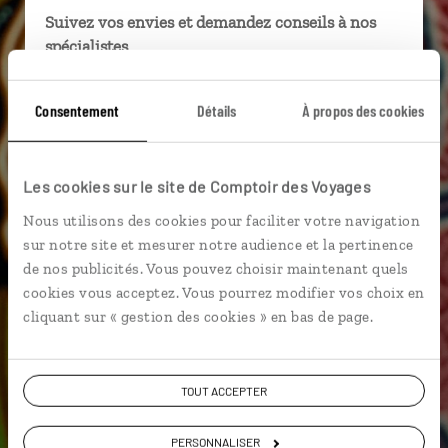
Suivez vos envies et demandez conseils à nos
spécialistes
Ils sauront organiser votre itinéraire au plus
Consentement
Détails
À propos des cookies
près de vos envies et de la réalité du pays.
Échangez en face à face ou depuis nos studios
connectés en agence, mais aussi par email ou
Les cookies sur le site de Comptoir des Voyages
téléphone.
Nous utilisons des cookies pour faciliter votre navigation
Vous gardez le même interlocuteur avant,
sur notre site et mesurer notre audience et la pertinence
pendant et après votre voyage.
de nos publicités. Vous pouvez choisir maintenant quels
cookies vous acceptez. Vous pourrez modifier vos choix en
cliquant sur « gestion des cookies » en bas de page.
DEMANDER UN DEVIS
TOUT ACCEPTER
ou
Construisez votre voyage avec un spécialiste
PERSONNALISER