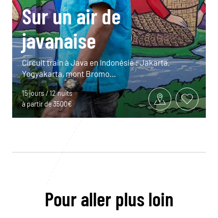
Sur un air de
javanaise
Circuit train à Java en Indonésie : Jakarta,
Yogyakarta, mont Bromo…
15 jours / 12 nuits
à partir de 3500€
Pour aller plus loin