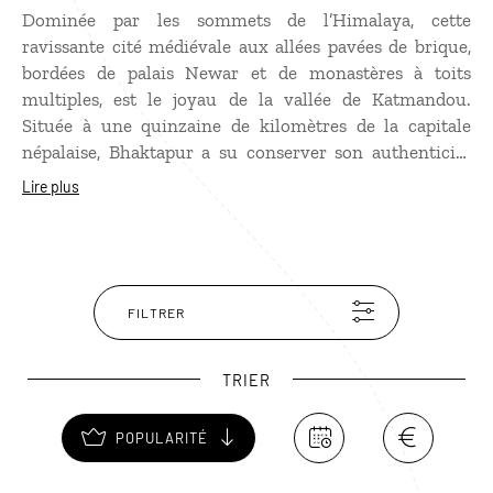
Dominée par les sommets de l’Himalaya, cette
ravissante cité médiévale aux allées pavées de brique,
bordées de palais Newar et de monastères à toits
multiples, est le joyau de la vallée de Katmandou.
Située à une quinzaine de kilomètres de la capitale
népalaise, Bhaktapur a su conserver son authenticité
comme en témoigne la richesse de son artisanat, réputé
Lire plus
notamment pour la poterie. Le tremblement de terre de
2015 a laissé des traces, détruisant les maisons et les
monuments, mais le Palais et la plupart des temples ont
résisté à ce ravage. Le charme de Bhaktapur est en tout
cas resté intact. Symbole du Népal, le temple de
FILTRER
Nyatapola est l’une des merveilles de la ville tout
comme le Palais Royal de Durbar Square, où Bernardo
TRIER
Bertolucci tourna de nombreuses scènes de son film
Little Buddha.
POPULARITÉ