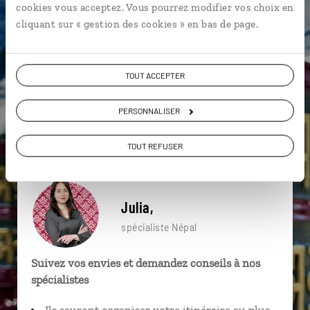
cookies vous acceptez. Vous pourrez modifier vos choix en
particulière ?
cliquant sur « gestion des cookies » en bas de page.
TOUT ACCEPTER
Katmandou
Durbar Square de Patan
Bodnath
Bhaktapur
Gachok
Lwang
Bandipur
PERSONNALISER
Changu Narayan
Patan
Quartier de Thamel
TOUT REFUSER
Julia,
spécialiste Népal
Suivez vos envies et demandez conseils à nos
spécialistes
Ils sauront organiser votre itinéraire au plus