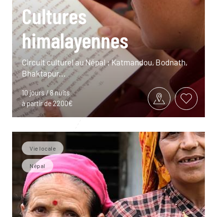
Cultures
himalayennes
Circuit culturel au Népal : Katmandou, Bodnath,
Bhaktapur...
10 jours / 8 nuits
à partir de 2200€
Vie locale
Népal