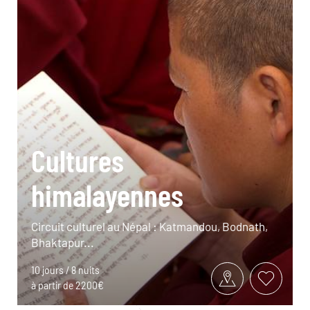
Cultures
himalayennes
Circuit culturel au Népal : Katmandou, Bodnath,
Bhaktapur...
10 jours / 8 nuits
à partir de 2200€