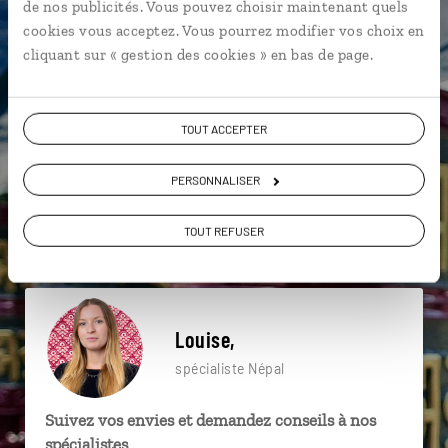
de nos publicités. Vous pouvez choisir maintenant quels
particulière ?
cookies vous acceptez. Vous pourrez modifier vos choix en
cliquant sur « gestion des cookies » en bas de page.
Bodnath
Durbar Square de Patan
Lumbini
TOUT ACCEPTER
Katmandou
Patan
Stupa de Bodnath
PERSONNALISER
Quartier de Thamel
Namo Bouddha
TOUT REFUSER
Monastère de Namo bouddha
Chitwan
Louise,
spécialiste Népal
Suivez vos envies et demandez conseils à nos
spécialistes