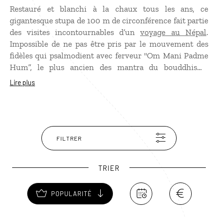
Restauré et blanchi à la chaux tous les ans, ce
gigantesque stupa de 100 m de circonférence fait partie
des visites incontournables d’un
voyage au Népal
.
Impossible de ne pas être pris par le mouvement des
fidèles qui psalmodient avec ferveur "Om Mani Padme
Hum”, le plus ancien des mantra du bouddhisme
tibétain, en faisant tourner les moulins à prières. Le
Lire plus
Stupa de Bodnath est composé de plusieurs terrasses,
dont l’accès s'effectue par de larges rangées d'escaliers.
Il est entouré de nombreux monastères et d’une foule
de petites échoppes. Le site est à découvrir de
préférence à l’aube ou au coucher du soleil.
FILTRER
TRIER
POPULARITÉ