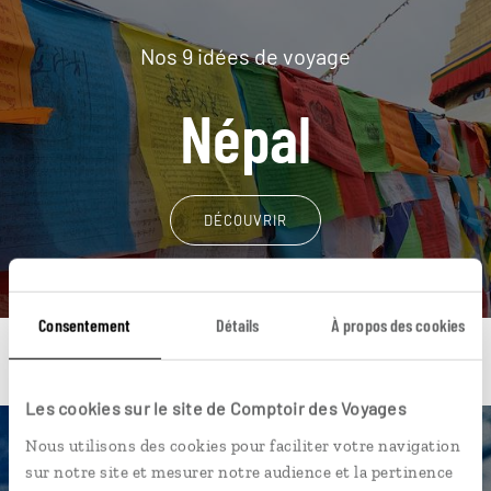
Nos 9 idées de voyage
Népal
DÉCOUVRIR
Consentement
Détails
À propos des cookies
Les cookies sur le site de Comptoir des Voyages
Nous utilisons des cookies pour faciliter votre navigation
Une envie de voyage
sur notre site et mesurer notre audience et la pertinence