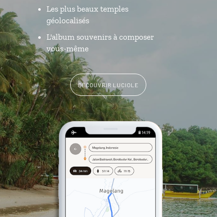
Les plus beaux temples
géolocalisés
L'album souvenirs à composer
vous-même
DÉCOUVRIR LUCIOLE