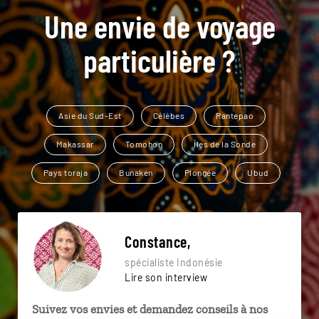
Une envie de voyage
particulière ?
Asie du Sud-Est
Célèbes
Rantepao
Makassar
Tomohon
Îles de la Sonde
Pays toraja
Bunaken
Plongée
Ubud
Constance,
spécialiste Indonésie
Lire son interview
Suivez vos envies et demandez conseils à nos