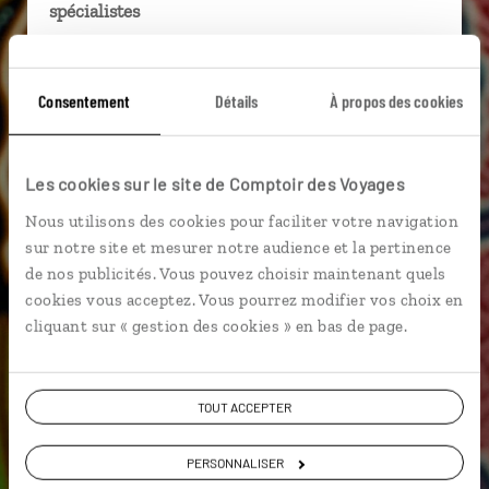
spécialistes
Ils sauront organiser votre itinéraire au plus
près de vos envies et de la réalité du pays.
Consentement
Détails
À propos des cookies
Échangez en face à face ou depuis nos studios
connectés en agence, mais aussi par email ou
téléphone.
Les cookies sur le site de Comptoir des Voyages
Vous gardez le même interlocuteur avant,
Nous utilisons des cookies pour faciliter votre navigation
pendant et après votre voyage.
sur notre site et mesurer notre audience et la pertinence
de nos publicités. Vous pouvez choisir maintenant quels
cookies vous acceptez. Vous pourrez modifier vos choix en
cliquant sur « gestion des cookies » en bas de page.
DEMANDER UN DEVIS
ou
TOUT ACCEPTER
Construisez votre voyage avec un spécialiste
Indonésie
PERSONNALISER