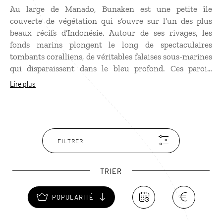
Au large de Manado, Bunaken est une petite île
couverte de végétation qui s’ouvre sur l’un des plus
beaux récifs d’Indonésie. Autour de ses rivages, les
fonds marins plongent le long de spectaculaires
tombants coralliens, de véritables falaises sous-marines
qui disparaissent dans le bleu profond. Ces parois,
tapissées de coraux, abritent une incroyable diversité
Lire plus
marine : tortues, poissons-papillons colorés, napoléons
et parfois même des bancs de barracudas. Sur l’île, la vie
reste paisible : quelques villages, des hébergements
discrets et chaque matin les bateaux qui quittent la
côte pour rejoindre les différents sites de plongée du
FILTRER
parc marin.
TRIER
POPULARITÉ