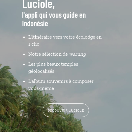
Luciole,
l'appli qui vous guide en
Indonésie
L’itinéraire vers votre écolodge en
1 clic
Notre sélection de
warung
Les plus beaux temples
géolocalisés
L'album souvenirs à composer
vous-même
DÉCOUVRIR LUCIOLE