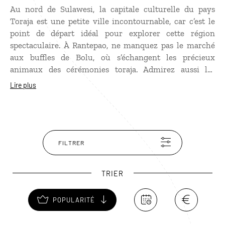
Au nord de Sulawesi, la capitale culturelle du pays
Toraja est une petite ville incontournable, car c’est le
point de départ idéal pour explorer cette région
spectaculaire. À Rantepao, ne manquez pas le marché
aux buffles de Bolu, où s’échangent les précieux
animaux des cérémonies toraja. Admirez aussi les
maisons traditionnelles tongkonan, reconnaissables à
Lire plus
leur toit en forme de bateau. Si vous êtes de passage le
dimanche, assistez à la messe locale : les chants gospel
indonésiens et la ferveur collective sont contagieux.
FILTRER
TRIER
POPULARITÉ