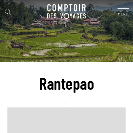
MENU
Rantepao