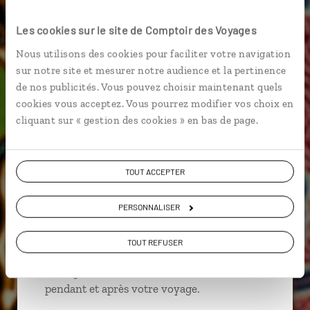
Les cookies sur le site de Comptoir des Voyages
Nous utilisons des cookies pour faciliter votre navigation
Aurélie,
sur notre site et mesurer notre audience et la pertinence
spécialiste Indonésie
de nos publicités. Vous pouvez choisir maintenant quels
Lire son interview
cookies vous acceptez. Vous pourrez modifier vos choix en
cliquant sur « gestion des cookies » en bas de page.
Suivez vos envies et demandez conseils à nos
spécialistes
TOUT ACCEPTER
Ils sauront organiser votre itinéraire au plus
près de vos envies et de la réalité du pays.
PERSONNALISER
Échangez en face à face ou depuis nos studios
connectés en agence, mais aussi par email ou
TOUT REFUSER
téléphone.
Vous gardez le même interlocuteur avant,
pendant et après votre voyage.