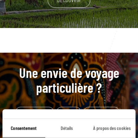
DÉCOUVRIR
Une envie de voyage
particulière ?
Asie du Sud-Est
Célèbes
Mont Batukaru
Rantepao
Tanah Lot
Îles de la Sonde
Consentement
Détails
À propos des cookies
Pays toraja
Bunaken
Plongée
Ubud