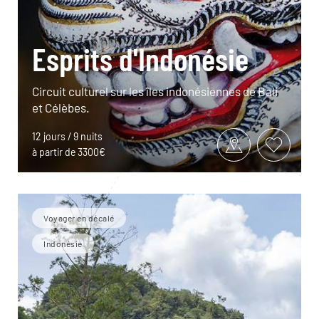
Esprits d'Indonésie
Circuit culturel sur les îles indonésiennes de Bali
et Célèbes.
12 jours / 9 nuits
à partir de 3300€
Voyager en décalé
Indonésie