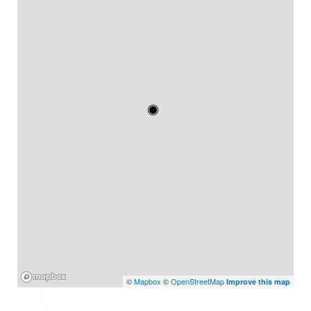
Mapbox
©
Mapbox
©
OpenStreetMap
Improve this map