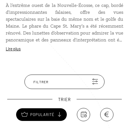
À l’extrême ouest de la Nouvelle-Écosse, ce cap, bordé
d’impressionnantes falaises, offre des vues
spectaculaires sur la baie du même nom et le golfe du
Maine. Le phare du Cape St. Mary’s a été récemment
rénové. Des lunettes d’observation pour admirer la vue
panoramique et des panneaux d’interprétation ont été
ajoutés ainsi que des bancs et des tables pour pique-
Lire plus
niquer. Cape St. Mary’s se trouve à proximité du parc
provincial de la plage de Mavillette, une longue
étendue de sable bordée de dunes recouvertes de
végétation.
FILTRER
TRIER
POPULARITÉ