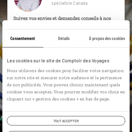
spécialiste Canada
Suivez vos envies et demandez conseils à nos
spécialistes
Consentement
Détails
À propos des cookies
Ils sauront organiser votre itinéraire au plus
près de vos envies et de la réalité du pays.
Échangez en face à face ou depuis nos studios
Les cookies sur le site de Comptoir des Voyages
connectés en agence, mais aussi par email ou
téléphone.
Nous utilisons des cookies pour faciliter votre navigation
sur notre site et mesurer notre audience et la pertinence
Vous gardez le même interlocuteur avant,
de nos publicités. Vous pouvez choisir maintenant quels
pendant et après votre voyage.
cookies vous acceptez. Vous pourrez modifier vos choix en
cliquant sur « gestion des cookies » en bas de page.
DEMANDER UN DEVIS
TOUT ACCEPTER
ou