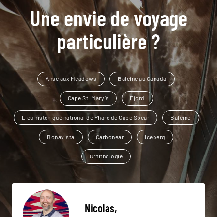
Une envie de voyage
particulière ?
Anse aux Meadows
Baleine au Canada
Cape St. Mary’s
Fjord
Lieu historique national de Phare de Cape Spear
Baleine
Bonavista
Carbonear
Iceberg
Ornithologie
Nicolas,