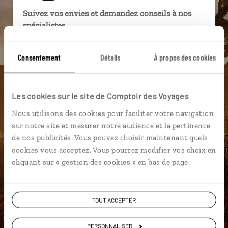
Suivez vos envies et demandez conseils à nos
spécialistes
Ils sauront organiser votre itinéraire au plus
Consentement
Détails
À propos des cookies
près de vos envies et de la réalité du pays.
Échangez en face à face ou depuis nos studios
connectés en agence, mais aussi par email ou
Les cookies sur le site de Comptoir des Voyages
téléphone.
Nous utilisons des cookies pour faciliter votre navigation
Vous gardez le même interlocuteur avant,
sur notre site et mesurer notre audience et la pertinence
pendant et après votre voyage.
de nos publicités. Vous pouvez choisir maintenant quels
cookies vous acceptez. Vous pourrez modifier vos choix en
cliquant sur « gestion des cookies » en bas de page.
DEMANDER UN DEVIS
TOUT ACCEPTER
ou
Construisez votre voyage avec un spécialiste Etats-
PERSONNALISER