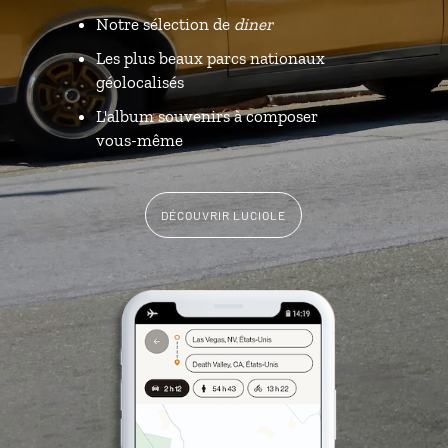
Notre sélection de
diner
Les plus beaux parcs nationaux
géolocalisés
L'album souvenirs à composer
vous-même
DÉCOUVRIR LUCIOLE