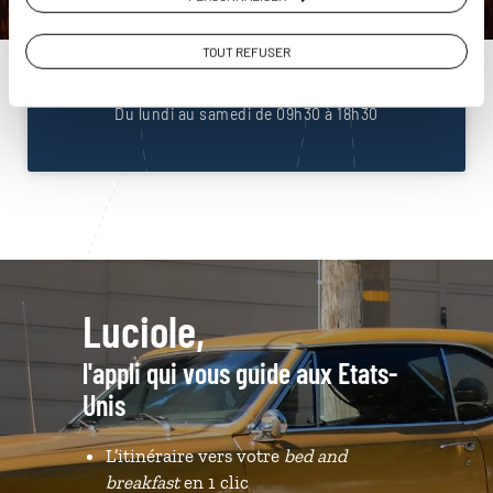
Unis
01 85 08 23 53
TOUT REFUSER
Du lundi au samedi de 09h30 à 18h30
Luciole,
l'appli qui vous guide aux Etats-
Unis
L’itinéraire vers votre
bed and
breakfast
en 1 clic