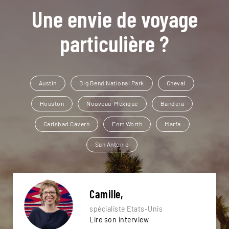
Une envie de voyage
particulière ?
Austin
Big Bend National Park
Cheval
Houston
Nouveau-Mexique
Bandera
Carlsbad Cavern
Fort Worth
Marfa
San Antonio
Camille,
spécialiste Etats-Unis
Lire son interview