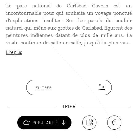
Le parc national de Carlsbad Cavern est un
incontournable pour qui souhaite un voyage ponctué
d'explorations insolites. Sur les parois du couloir
naturel qui mène aux grottes de Carlsbad, figurent des
peintures indiennes datant de plus de mille ans. La
visite continue de salle en salle, jusqu'à la plus vaste
d'entre elles, dont certaines stalactites atteignent la
Lire plus
hauteur d'un immeuble de 22 étages. Considérée
comme la plus grande caverne au monde, la grande
salle pourrait aisément contenir 14 terrains de football !
Autre curiosité, plus d'un million de chauves-souris qui
prennent leurs quartiers d'été dans les grottes de
FILTRER
Carlsbad. Pendant la journée, elles dorment la tête en
bas, accrochées aux parois et au plafond. Mais juste à la
TRIER
tombée de la nuit, elles sortent chasser en vol compact,
à une cadence de 100 à la seconde. À voir d'avril à
POPULARITÉ
octobre.