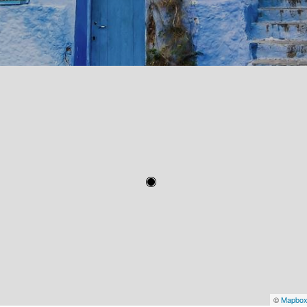
©
Mapbo