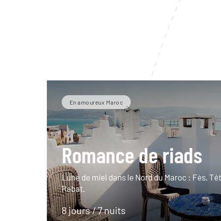
En amoureux Maroc
Romance de riads
Lune de miel dans le Nord du Maroc : Fès, Té
Rabat.
8 jours / 7 nuits