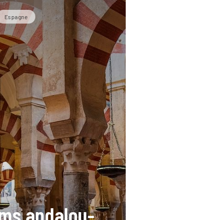
Espagne
ms andalou-