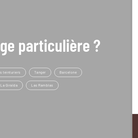
ge particulière ?
s teinturiers
Tanger
Barcelone
La Giralda
Las Ramblas