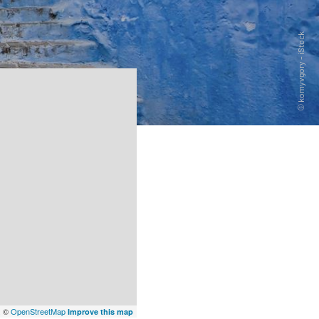
x
©
OpenStreetMap
Improve this map