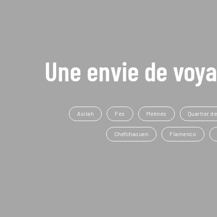
Une envie de voya
Asilah
Fes
Meknes
Quartier de
Chefchaouen
Flamenco