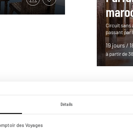
maro
Circuit sans 
passant par 
19 jours / 1
à partir de 
Détails
Comptoir des Voyages