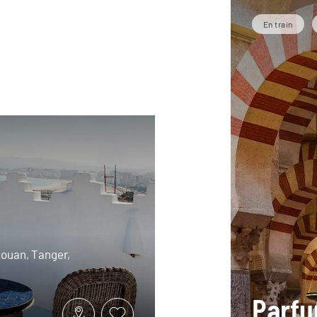
En train
touan, Tanger,
Parfu