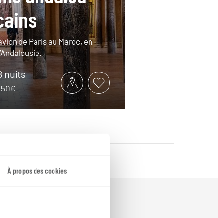
cains
avion de Paris au Maroc, en
l’Andalousie.
8 nuits
3850€
À propos des cookies