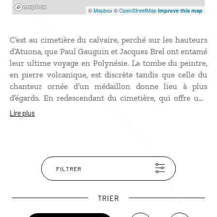
Mapbox
©
Mapbox
©
OpenStreetMap
Improve this map
C’est au cimetière du calvaire, perché sur les hauteurs
d’Atuona, que Paul Gauguin et Jacques Brel ont entamé
leur ultime voyage en Polynésie. La tombe du peintre,
en pierre volcanique, est discrète tandis que celle du
chanteur ornée d’un médaillon donne lieu à plus
d’égards. En redescendant du cimetière, qui offre une
très belle vue sur la baie, ne manquez pas de faire un
Lire plus
tour à l’espace culturel Paul Gauguin où sont exposées
des reproductions des tableaux de l’artiste et surtout au
centre Jacques-Brel pour admirer son
Jojo,
célèbre
bimoteur restauré grâce à la volonté de ses amis
marquisiens.
FILTRER
TRIER