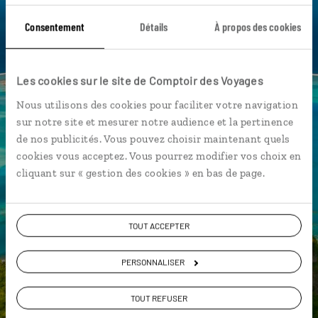
Îles de rêve
Nuku Hiva
Puamau - Hiva Oa
Consentement
Détails
À propos des cookies
Archipel de la Société
Archipel des Tuamotu
Cascade Hakaui - Nuku Hiva
Les cookies sur le site de Comptoir des Voyages
Cimetière du Calvaire - Hiva Oa
Fatu Hiva
Nous utilisons des cookies pour faciliter votre navigation
sur notre site et mesurer notre audience et la pertinence
de nos publicités. Vous pouvez choisir maintenant quels
cookies vous acceptez. Vous pourrez modifier vos choix en
Constance,
cliquant sur « gestion des cookies » en bas de page.
spécialiste Polynésie
TOUT ACCEPTER
Suivez vos envies et demandez conseils à nos
spécialistes
PERSONNALISER
Ils sauront organiser votre itinéraire au plus
près de vos envies et de la réalité du pays.
TOUT REFUSER