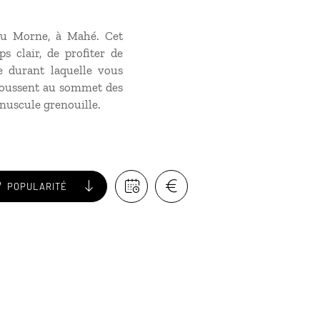
 du Morne, à Mahé. Cet
 clair, de profiter de
e durant laquelle vous
 poussent au sommet des
inuscule grenouille.
POPULARITÉ