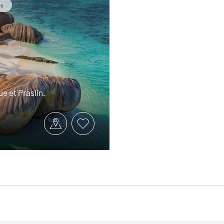
es
e et Praslin.