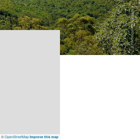
x
©
OpenStreetMap
Improve this map