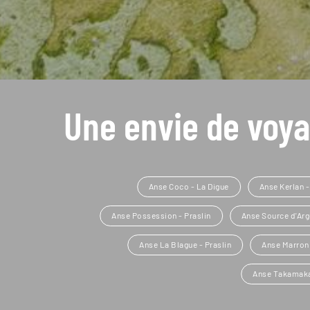
Une envie de voya
Anse Coco - La Digue
Anse Kerlan -
Anse Possession - Praslin
Anse Source d'Arg
Anse La Blague - Praslin
Anse Marron 
Anse Takamaka