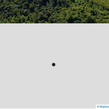
©
Mapbo