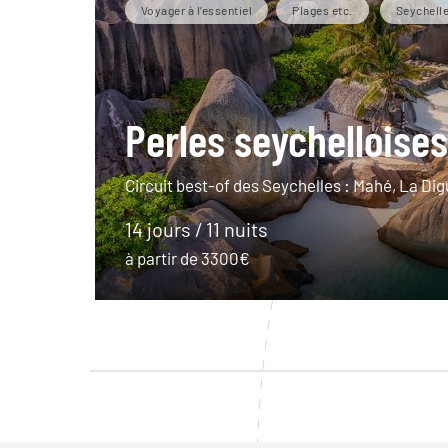
Voyager à l’essentiel
Plages etc.
Seychell
Perles seychelloises
Circuit best-of des Seychelles : Mahé, La Digu
14 jours / 11 nuits
à partir de 3300€