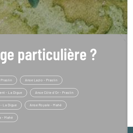
ge particulière ?
 Praslin
Anse Lazio - Praslin
ent - La Digue
Anse Côte d'Or - Praslin
- La Digue
Anse Royale - Mahé
 - Mahé