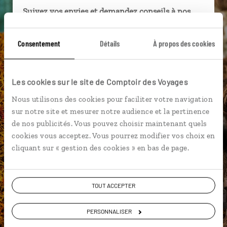
Suivez vos envies et demandez conseils à nos
spécialistes
Consentement
Détails
À propos des cookies
Ils sauront organiser votre itinéraire au plus
près de vos envies et de la réalité du pays.
Échangez en face à face ou depuis nos studios
Les cookies sur le site de Comptoir des Voyages
connectés en agence, mais aussi par email ou
téléphone.
Nous utilisons des cookies pour faciliter votre navigation
sur notre site et mesurer notre audience et la pertinence
Vous gardez le même interlocuteur avant,
de nos publicités. Vous pouvez choisir maintenant quels
pendant et après votre voyage.
cookies vous acceptez. Vous pourrez modifier vos choix en
cliquant sur « gestion des cookies » en bas de page.
DEMANDER UN DEVIS
TOUT ACCEPTER
ou
PERSONNALISER
Construisez votre voyage avec un spécialiste Egypte