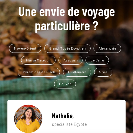
Une envie de voyage
particulière ?
Moyen-Orient
Grand Musée Egyptien
Alexandrie
Marsa Matrouh
Assouan
Le Caire
Pyramides de Gizeh
El-Alamein
Siwa
Louxor
Nathalie,
spécialiste Egypte