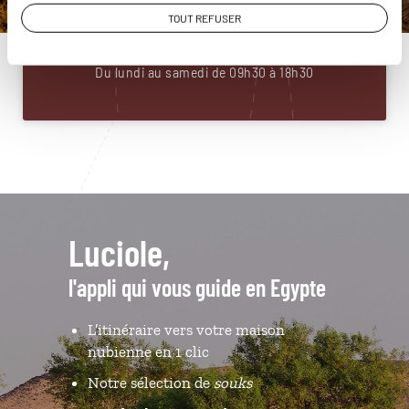
01 86 95 65 17
TOUT REFUSER
Du lundi au samedi de 09h30 à 18h30
Luciole,
l'appli qui vous guide en Egypte
L’itinéraire vers votre maison
nubienne en 1 clic
Notre sélection de
souks