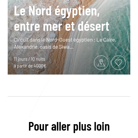
Le Nord égyptien,
entre mer et désert
Circuit dans le Nord-Ouest égyptien : Le Caire,
Alexandrie, oasis de Siwa…
11 jours / 10 nuits
à partir de 4000€
Pour aller plus loin