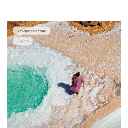
Voyager en décalé
Egypte