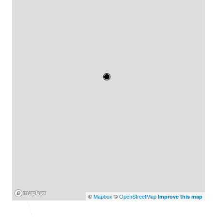
Mapbox
©
Mapbox
©
OpenStreetMap
Improve this map