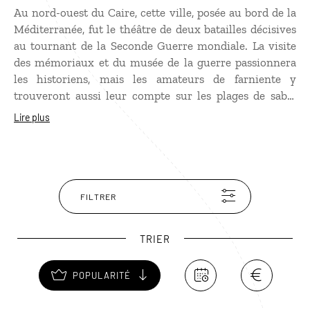
Au nord-ouest du Caire, cette ville, posée au bord de la
Méditerranée, fut le théâtre de deux batailles décisives
au tournant de la Seconde Guerre mondiale. La visite
des mémoriaux et du musée de la guerre passionnera
les historiens, mais les amateurs de farniente y
trouveront aussi leur compte sur les plages de sable
blanc baignées d’une eau turquoise. La nouvelle ville
Lire plus
d’El-Alamein offre également un vaste choix de
restaurants, de bars et de centres commerciaux. La
grande mosquée, à l’architecture futuriste, ainsi que la
corniche méritent le coup d’œil.
FILTRER
TRIER
POPULARITÉ