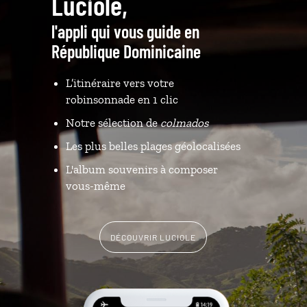
Luciole,
l'appli qui vous guide en
République Dominicaine
L’itinéraire vers votre
robinsonnade en 1 clic
Notre sélection de
colmados
Les plus belles plages géolocalisées
L'album souvenirs à composer
vous-même
DÉCOUVRIR LUCIOLE