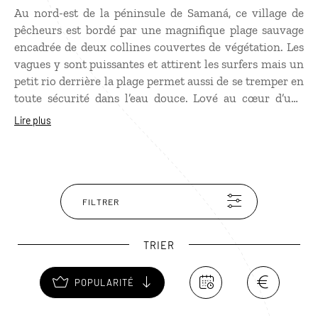
Au nord-est de la péninsule de Samaná, ce village de
pêcheurs est bordé par une magnifique plage sauvage
encadrée de deux collines couvertes de végétation. Les
vagues y sont puissantes et attirent les surfers mais un
petit rio derrière la plage permet aussi de se tremper en
toute sécurité dans l’eau douce. Lové au cœur d’une
nature intacte et luxuriante, El Valle est un paradis
Lire plus
nature où se sont développés des écolodges.
FILTRER
TRIER
POPULARITÉ