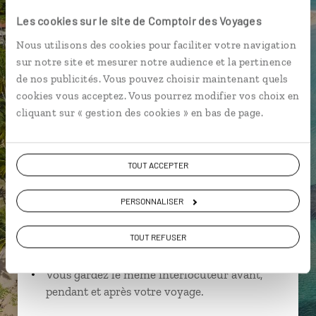
Les cookies sur le site de Comptoir des Voyages
Nous utilisons des cookies pour faciliter votre navigation
Claire,
sur notre site et mesurer notre audience et la pertinence
de nos publicités. Vous pouvez choisir maintenant quels
spécialiste République
cookies vous acceptez. Vous pourrez modifier vos choix en
Dominicaine
cliquant sur « gestion des cookies » en bas de page.
Suivez vos envies et demandez conseils à nos
spécialistes
TOUT ACCEPTER
Ils sauront organiser votre itinéraire au plus
près de vos envies et de la réalité du pays.
PERSONNALISER
Échangez en face à face ou depuis nos studios
connectés en agence, mais aussi par email ou
TOUT REFUSER
téléphone.
Vous gardez le même interlocuteur avant,
pendant et après votre voyage.