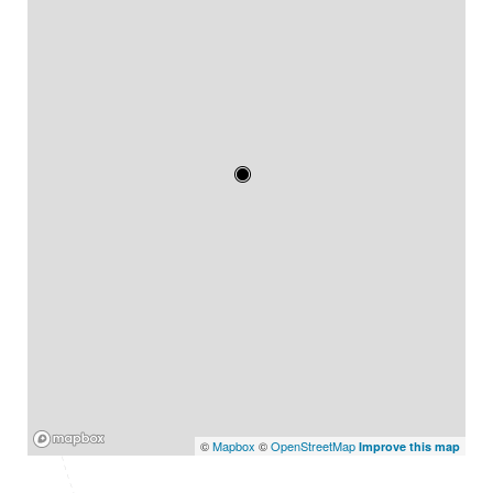
Mapbox
©
Mapbox
©
OpenStreetMap
Improve this map