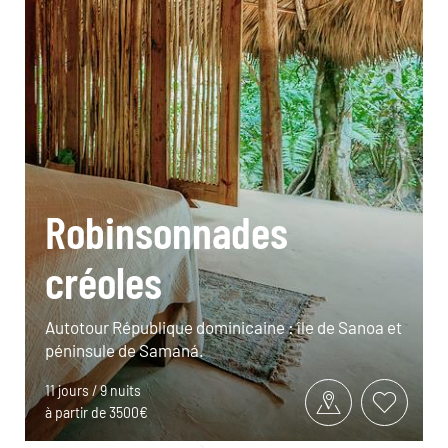
Robinsonnades
créoles
Autotour République dominicaine : île de Sanoa et
péninsule de Samaná.
11 jours / 9 nuits
à partir de 3500€