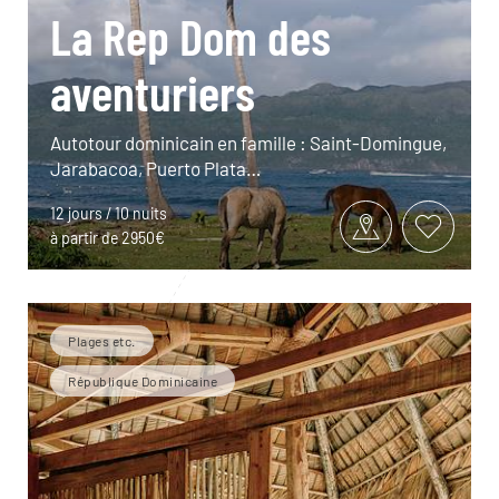
La Rep Dom des
aventuriers
Autotour dominicain en famille : Saint-Domingue,
Jarabacoa, Puerto Plata…
12 jours / 10 nuits
à partir de 2950€
Plages etc.
République Dominicaine