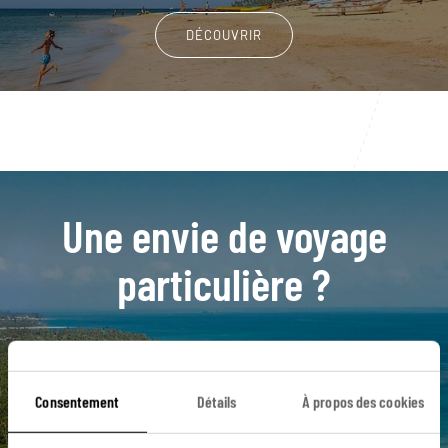
DÉCOUVRIR
Une envie de voyage
particulière ?
Cabarete
El Valle
La Vega
Las Terrenas
Consentement
Détails
À propos des cookies
Saint Domingue
Las Galeras
Puerto Plata
Bahia de Las Aguilas
Barahona
Cabrera