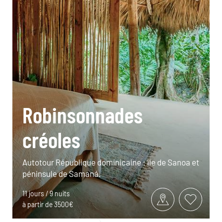
Robinsonnades
créoles
Autotour République dominicaine : île de Sanoa et
péninsule de Samaná.
11 jours / 9 nuits
à partir de 3500€