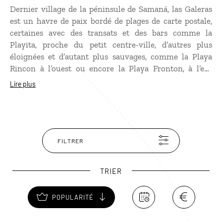
Dernier village de la péninsule de Samaná, las Galeras
est un havre de paix bordé de plages de carte postale,
certaines avec des transats et des bars comme la
Playita, proche du petit centre-ville, d’autres plus
éloignées et d’autant plus sauvages, comme la Playa
Rincon à l’ouest ou encore la Playa Fronton, à l’est,
réputée pour être l’une des plus belles de République
Lire plus
Dominicaine. Totalement sauvage et dominée par une
falaise impressionnante, elle est plantée de cocotiers,
d’amandiers sauvages et de cactus. Accessible à pied (6h
environ A/R de Las Galeras), la Playa Fronton peut aussi
être rejointe en lancha.
FILTRER
TRIER
POPULARITÉ