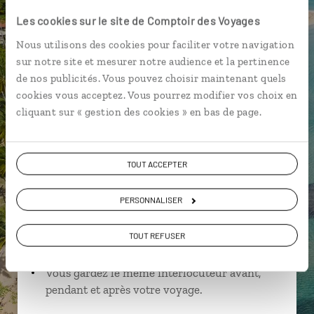
Les cookies sur le site de Comptoir des Voyages
Nous utilisons des cookies pour faciliter votre navigation
Mathilde,
sur notre site et mesurer notre audience et la pertinence
de nos publicités. Vous pouvez choisir maintenant quels
spécialiste République
cookies vous acceptez. Vous pourrez modifier vos choix en
Dominicaine
cliquant sur « gestion des cookies » en bas de page.
Suivez vos envies et demandez conseils à nos
spécialistes
TOUT ACCEPTER
Ils sauront organiser votre itinéraire au plus
près de vos envies et de la réalité du pays.
PERSONNALISER
Échangez en face à face ou depuis nos studios
connectés en agence, mais aussi par email ou
TOUT REFUSER
téléphone.
Vous gardez le même interlocuteur avant,
pendant et après votre voyage.