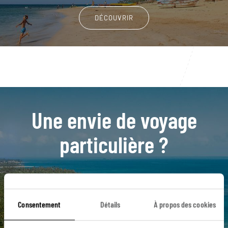
DÉCOUVRIR
Une envie de voyage
particulière ?
Cabarete
El Valle
La Vega
Las Terrenas
Consentement
Détails
À propos des cookies
Saint Domingue
Las Galeras
Puerto Plata
Bahia de Las Aguilas
Barahona
Cabrera