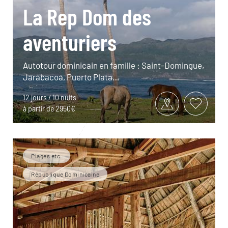
La Rep Dom des
aventuriers
Autotour dominicain en famille : Saint-Domingue,
Jarabacoa, Puerto Plata…
12 jours / 10 nuits
à partir de 2950€
Plages etc.
République Dominicaine