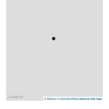
Mapbox
©
Mapbox
©
OpenStreetMap
Improve this map