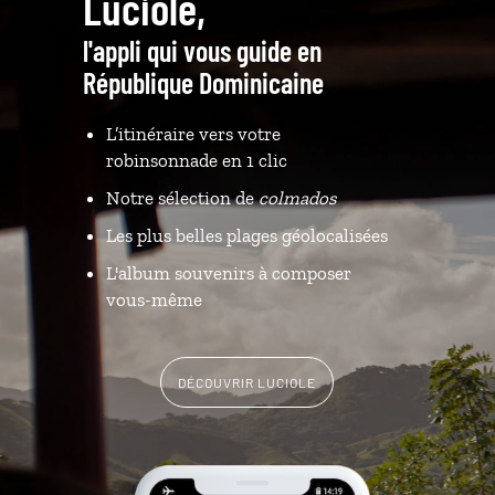
Luciole,
l'appli qui vous guide en
République Dominicaine
L’itinéraire vers votre
robinsonnade en 1 clic
Notre sélection de
colmados
Les plus belles plages géolocalisées
L'album souvenirs à composer
vous-même
DÉCOUVRIR LUCIOLE