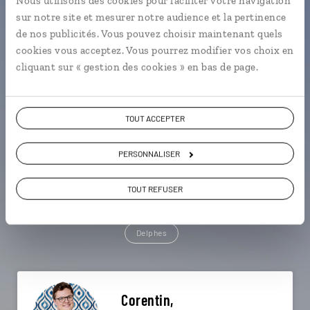
Nous utilisons des cookies pour faciliter votre navigation
sur notre site et mesurer notre audience et la pertinence
Une envie de voyage
de nos publicités. Vous pouvez choisir maintenant quels
cookies vous acceptez. Vous pourrez modifier vos choix en
particulière ?
cliquant sur « gestion des cookies » en bas de page.
TOUT ACCEPTER
Corinthe - Péloponnèse
Epidaure - Péloponnèse
Galaxidi
Acropole
Areopoli - Magne
PERSONNALISER
Delphes
Agios Prokopios - Naxos
TOUT REFUSER
Chora de Naxos
Eglise catholique de Chora - Naxos
Delphes
Corentin,