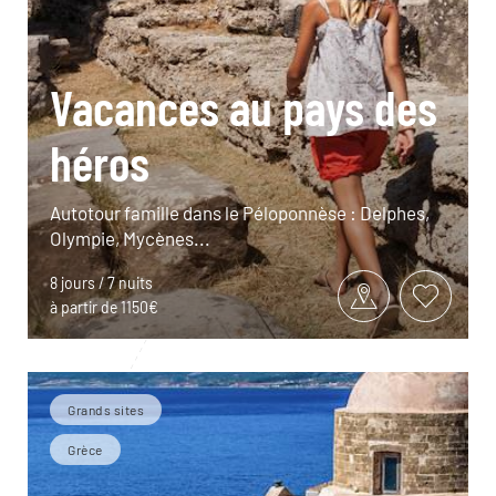
Vacances au pays des
héros
Autotour famille dans le Péloponnèse : Delphes,
Olympie, Mycènes...
8 jours / 7 nuits
à partir de 1150€
Grands sites
Grèce