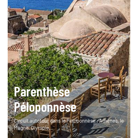
Parenthèse
Péloponnèse
Circuit autotour dans le Péloponnèse : Athènes, le
Magne, Olympie...