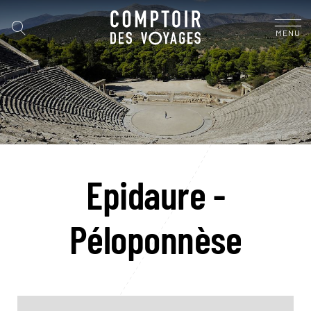
MENU
Epidaure -
Péloponnèse