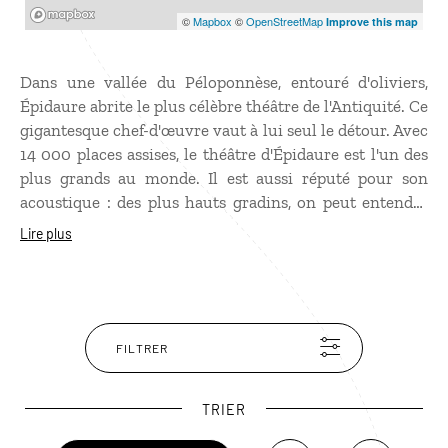
Mapbox
©
Mapbox
©
OpenStreetMap
Improve this map
Dans une vallée du Péloponnèse, entouré d'oliviers,
Épidaure abrite le plus célèbre théâtre de l'Antiquité. Ce
gigantesque chef-d'œuvre vaut à lui seul le détour. Avec
14 000 places assises, le théâtre d'Épidaure est l'un des
plus grands au monde. Il est aussi réputé pour son
acoustique : des plus hauts gradins, on peut entendre
une pièce de monnaie qui tombe dans l'orchestre... Le
Lire plus
site archéologique d'Épidaure abrite également le
sanctuaire d'Asclépios et ses installations hospitalières,
consacrés aux dieux guérisseurs. Ces vestiges offrent
un témoignage fascinant des cultes thérapeutiques du
monde hellénique et romain.
FILTRER
TRIER