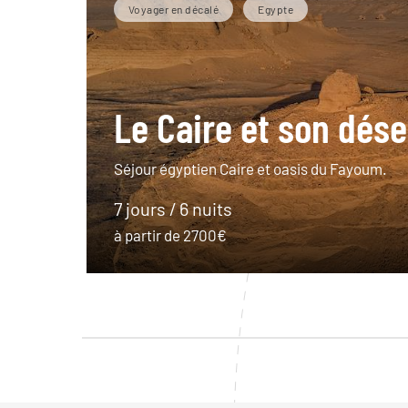
Voyager en décalé
Egypte
Le Caire et son dése
Séjour égyptien Caire et oasis du Fayoum.
7 jours / 6 nuits
à partir de 2700€