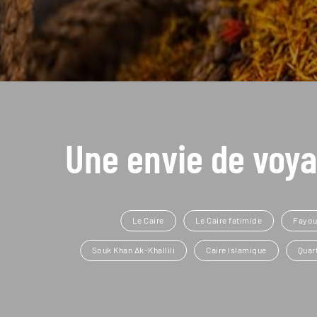
Une envie de voya
Le Caire
Le Caire fatimide
Fayo
Souk Khan Ak-Khallili
Caire Islamique
Quar