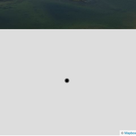
©
Mapbo