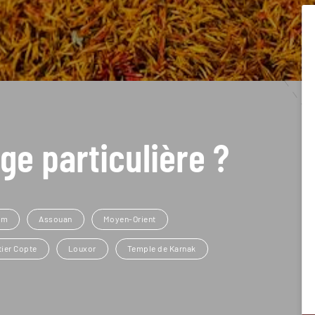
ge particulière ?
um
Assouan
Moyen-Orient
tier Copte
Louxor
Temple de Karnak