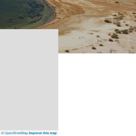
x
©
OpenStreetMap
Improve this map