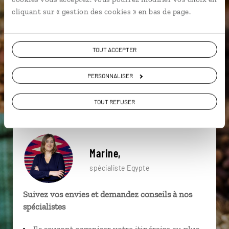
particulière ?
cliquant sur « gestion des cookies » en bas de page.
TOUT ACCEPTER
Assouan
El Quseir
Hurghada
Abou Simbel
PERSONNALISER
Edfou
Île Éléphantine
Djebel Silsileh
Fleuve
Louxor
Djebel Silsileh
TOUT REFUSER
Marine,
spécialiste Egypte
Suivez vos envies et demandez conseils à nos
spécialistes
Ils sauront organiser votre itinéraire au plus