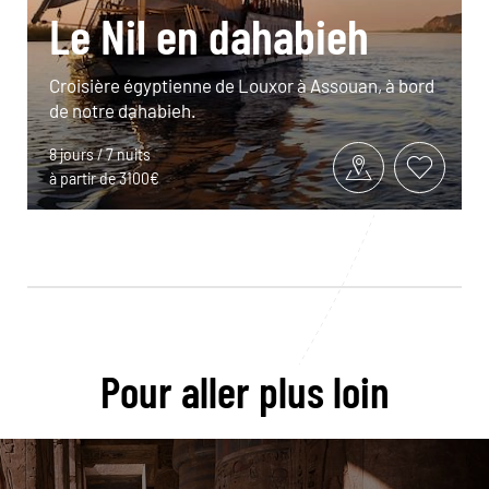
Le Nil en dahabieh
Croisière égyptienne de Louxor à Assouan, à bord
de notre dahabieh.
8 jours / 7 nuits
à partir de 3100€
Pour aller plus loin