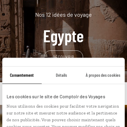
Nos 12 idées de voyage
Egypte
DÉCOUVRIR
Consentement
Détails
À propos des cookies
Les cookies sur le site de Comptoir des Voyages
Nous utilisons des cookies pour faciliter votre navigation
sur notre site et mesurer notre audience et la pertinence
Une envie de voyage
de nos publicités. Vous pouvez choisir maintenant quels
cookies vous acceptez. Vous pourrez modifier vos choix en