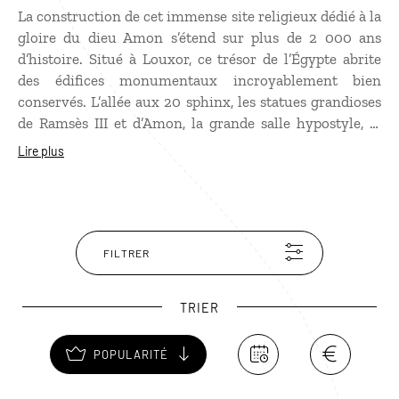
La construction de cet immense site religieux dédié à la
gloire du dieu Amon s’étend sur plus de 2 000 ans
d’histoire. Situé à Louxor, ce trésor de l’Égypte abrite
des édifices monumentaux incroyablement bien
conservés. L’allée aux 20 sphinx, les statues grandioses
de Ramsès III et d’Amon, la grande salle hypostyle, la
grande cour, les temples d’Aménophis II et d’Akhenaton,
Lire plus
vous ne saurez plus où donner de la tête à cette étape.
FILTRER
TRIER
POPULARITÉ