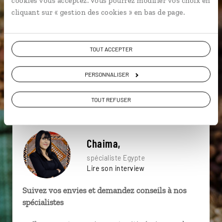
cookies vous acceptez. Vous pourrez modifier vos choix en
particulière ?
cliquant sur « gestion des cookies » en bas de page.
TOUT ACCEPTER
Alexandrie
Grand Musée Egyptien
Le Caire
PERSONNALISER
Amman
Désert
Île Kitchener
Abydos
Edfou
Île Éléphantine
Assouan
TOUT REFUSER
Chaima,
spécialiste Egypte
Lire son interview
Suivez vos envies et demandez conseils à nos
spécialistes