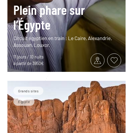
Plein phare sur
l’Égypte
Circuit égyptien en train : Le Caire, Alexandrie,
Assouan, Louxor.
11 jours / 10 nuits
à partir de 3950€
Grands sites
Egypte