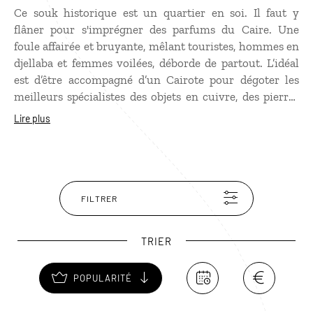
Ce souk historique est un quartier en soi. Il faut y
flâner pour s'imprégner des parfums du Caire. Une
foule affairée et bruyante, mêlant touristes, hommes en
djellaba et femmes voilées, déborde de partout. L’idéal
est d’être accompagné d’un Cairote pour dégoter les
meilleurs spécialistes des objets en cuivre, des pierres
précieuses, des bijoux… Il y a des affaires à faire pour qui
Lire plus
sait marchander et de beaux souvenirs à ramener de
son voyage. Autour du souk Khan Ak-Khallili, de
nombreux monuments sont à découvrir comme la
mosquée Al-Hakim ou encore la célèbre Maison es
Suhaymi, somptueuse résidence du XVIIe siècle qui
FILTRER
symbolise le faste et le raffinement des demeures
ottomanes.
TRIER
POPULARITÉ