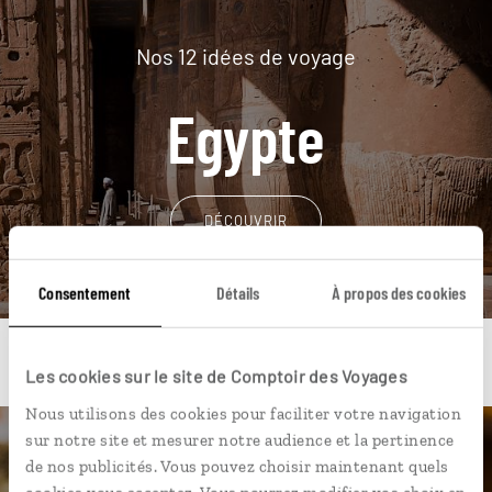
Nos 12 idées de voyage
Egypte
DÉCOUVRIR
Consentement
Détails
À propos des cookies
Les cookies sur le site de Comptoir des Voyages
Nous utilisons des cookies pour faciliter votre navigation
sur notre site et mesurer notre audience et la pertinence
Une envie de voyage
de nos publicités. Vous pouvez choisir maintenant quels