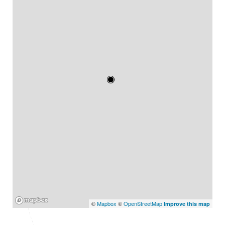
Mapbox
©
Mapbox
©
OpenStreetMap
Improve this map