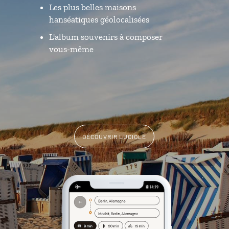
Les plus belles maisons
hanséatiques géolocalisées
L'album souvenirs à composer
vous-même
DÉCOUVRIR LUCIOLE