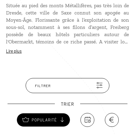
Située au pied des monts Métallifères, pas très loin de
Dresde, cette ville de Saxe connut son apogée au
Moyen-Âge. Florissante grâce à l’exploitation de son
sous-sol, notamment à ses filons d’argent, Freiberg
possède de beaux hôtels particuliers autour de
l'Obermarkt, témoins de ce riche passé. A visiter lors
d'un
voyage en Allemagne
, sa cathédrale de style
Lire plus
gothique flamboyant abrite des trésors dont une chaire
en forme de “tulipe“ et des orgues à trois claviers
réalisés par Gottfried Silbermann. Possibilité de visiter
la « Reiche Zeche », une mine désaffectée retraçant
l'aventure minière de la ville.
FILTRER
TRIER
POPULARITÉ