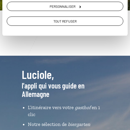
01 86 95 65 14
PERSONNALISER
Du lundi au samedi de 09h30 à 18h30
TOUT REFUSER
Luciole,
l'appli qui vous guide en
Allemagne
L’itinéraire vers votre
gasthof
en 1
clic
Notre sélection de
biergarten