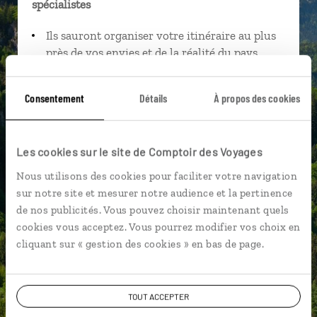
spécialistes
Ils sauront organiser votre itinéraire au plus
près de vos envies et de la réalité du pays.
Échangez en face à face ou depuis nos studios
connectés en agence, mais aussi par email ou
Consentement
Détails
À propos des cookies
téléphone.
Vous gardez le même interlocuteur avant,
pendant et après votre voyage.
Les cookies sur le site de Comptoir des Voyages
Nous utilisons des cookies pour faciliter votre navigation
sur notre site et mesurer notre audience et la pertinence
de nos publicités. Vous pouvez choisir maintenant quels
cookies vous acceptez. Vous pourrez modifier vos choix en
DEMANDER UN DEVIS
cliquant sur « gestion des cookies » en bas de page.
ou
Construisez votre voyage avec un spécialiste
Allemagne
TOUT ACCEPTER