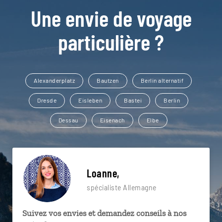
Une envie de voyage
particulière ?
Alexanderplatz
Bautzen
Berlin alternatif
Dresde
Eisleben
Bastei
Berlin
Dessau
Eisenach
Elbe
Loanne,
spécialiste Allemagne
Suivez vos envies et demandez conseils à nos