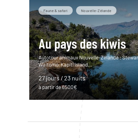
Faune & safari
Nouvelle-Zélande
Au pays des kiwis
Autotour animaux Nouvelle-Zélande : Stewart
Waitomo, Kapiti Island...
27 jours / 23 nuits
à partir de 6500€