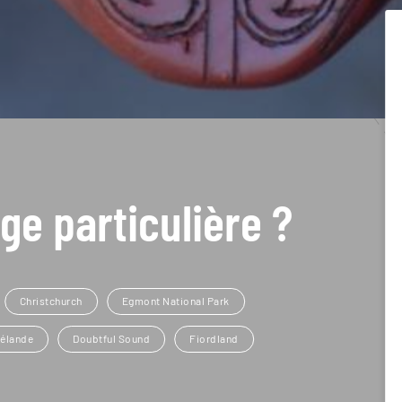
ge particulière ?
Christchurch
Egmont National Park
Zélande
Doubtful Sound
Fiordland