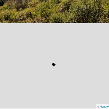
©
Mapbo