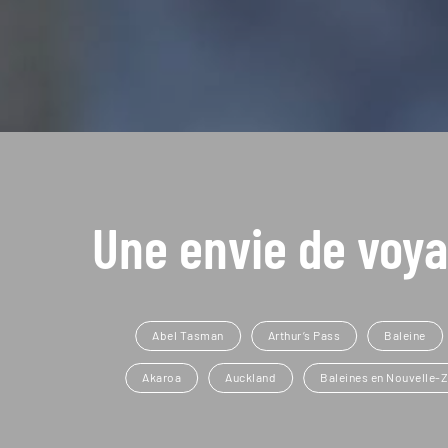
Une envie de voya
Abel Tasman
Arthur’s Pass
Baleine
Akaroa
Auckland
Baleines en Nouvelle-