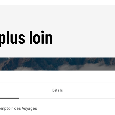
plus loin
Détails
Nos 9 idées de voyage
Nouvelle-Zéland
Comptoir des Voyages