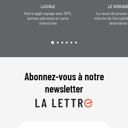
LUCIOLE
LE KIOSQU
Notre appli voyage avec GPS,
La revue de presse 
bonnes adresses et carte
informe de l’actualit
interactive
destination
Abonnez-vous à notre
newsletter