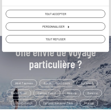
TOUT ACCEPTER
PERSONNALISER
TOUT REFUSER
Une envie de voyage
particulière ?
Abel Tasman
Aoraki - Mont Cook
Auckland
Buller River
Catlins Coast
Akaroa
Baleine
Christchurch
Egmont National Park
Akaroa