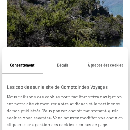
Consentement
Détails
À propos des cookies
Au pays des kiwis
Les cookies sur le site de Comptoir des Voyages
Autotour animaux Nouvelle-Zélande : Stewart
Nous utilisons des cookies pour faciliter votre navigation
Island, Waitomo, Kapiti Island...
sur notre site et mesurer notre audience et la pertinence
de nos publicités. Vous pouvez choisir maintenant quels
27 jours / 23 nuits
cookies vous acceptez. Vous pourrez modifier vos choix en
à partir de 6500€
cliquant sur « gestion des cookies » en bas de page.