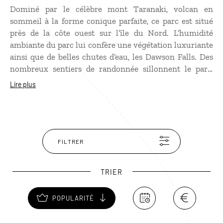
Dominé par le célèbre mont Taranaki, volcan en
sommeil à la forme conique parfaite, ce parc est situé
près de la côte ouest sur l’île du Nord. L’humidité
ambiante du parc lui confère une végétation luxuriante
ainsi que de belles chutes d’eau, les Dawson Falls. Des
nombreux sentiers de randonnée sillonnent le parc,
dont le plus célèbre est celui qui conduit au sommet du
Lire plus
Taranaki à 2 518 m d’altitude, où il y a de la neige et de
la glace en abondance toute l’année.
FILTRER
TRIER
POPULARITÉ