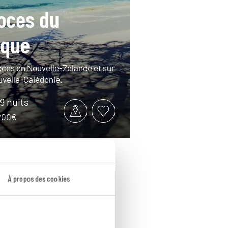
oces du
ique
ces en Nouvelle-Zélande et sur
ouvelle-Calédonie.
19 nuits
6200€
À propos des cookies