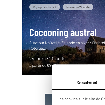
Voyager en décalé
Nouvelle-Zélande
Cocooning austral
Autotour Nouvelle-Zélande en hiver : Christc
Rotorua...
24 jours / 20 nuits
à partir de 6900€
Consentement
Les cookies sur le site de 
En train
Grands espaces