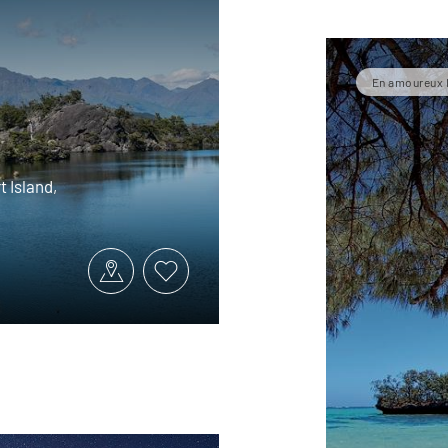
En amoureux 
 Island,