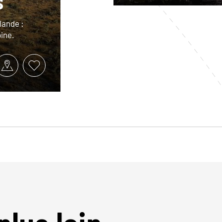
s
lande :
pine.