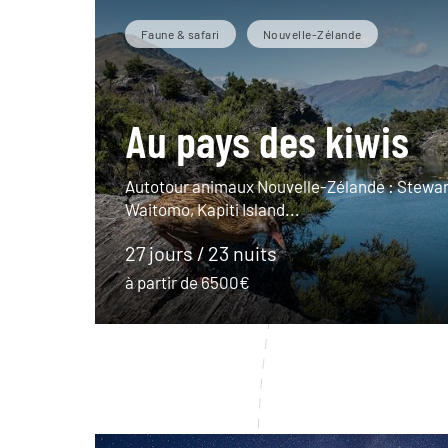
Faune & safari
Nouvelle-Zélande
Au pays des kiwis
Autotour animaux Nouvelle-Zélande : Stewart
Waitomo, Kapiti Island...
27 jours / 23 nuits
à partir de 6500€