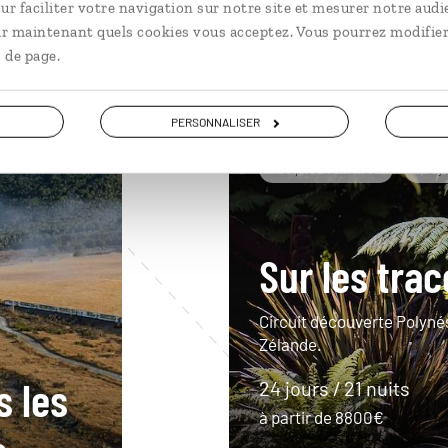
ur faciliter votre navigation sur notre site et mesurer notre audi
ir maintenant quels cookies vous acceptez. Vous pourrez modifier
 de page.
PERSONNALISER
Peuples du monde
Poly
Sur les tra
Circuit découverte Polynés
Zélande.
s les
24 jours / 21 nuits
à partir de 8800€