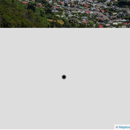
©
Mapbo