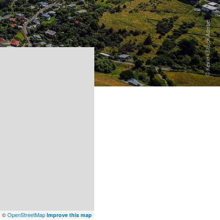
x
©
OpenStreetMap
Improve this map