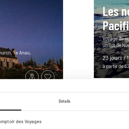
Les n
Pacif
Voyage de no
un îlot de N
hurch, Te Anau,
23 jours / 
à partir de 
Détails
Comptoir des Voyages
Australie