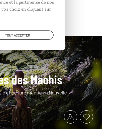
ence et la pertinence de nos
 vos choix en cliquant sur
TOUT ACCEPTER
nésie
ces des Maohis
ie et culture maorie en Nouvelle-