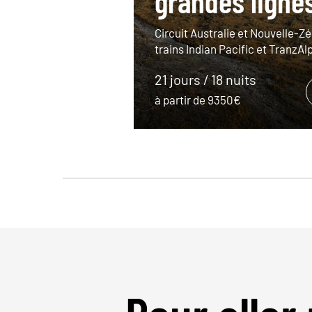
grandes ligne
Circuit Australie et Nouvelle-Zé
trains Indian Pacific et TranzAl
21 jours / 18 nuits
à partir de 9350€