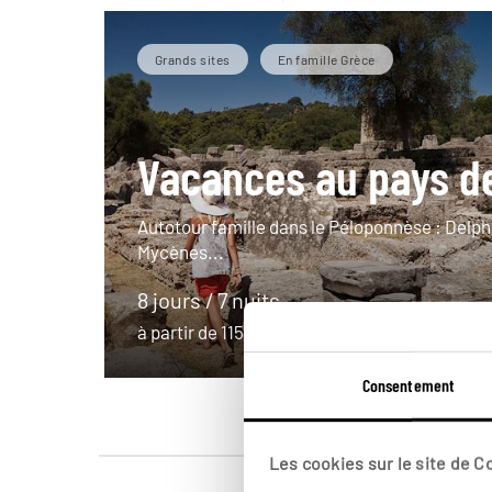
Grands sites
En famille Grèce
Vacances au pays d
Autotour famille dans le Péloponnèse : Delph
Mycènes...
8 jours / 7 nuits
à partir de 1150€
Consentement
Les cookies sur le site de 