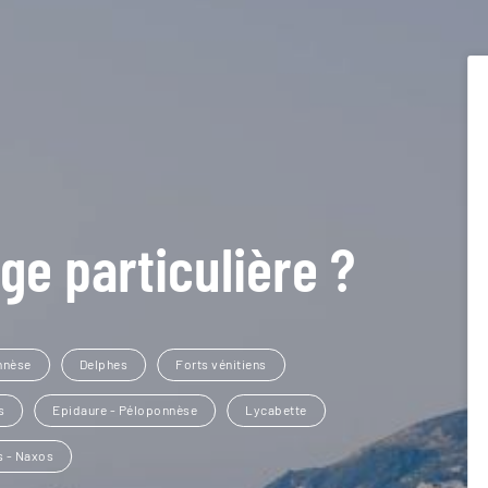
ge particulière ?
nnèse
Delphes
Forts vénitiens
s
Epidaure - Péloponnèse
Lycabette
s - Naxos