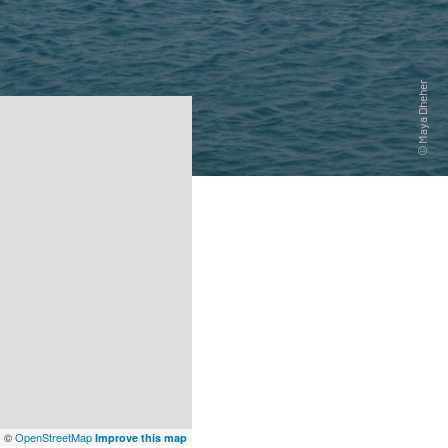
x
©
OpenStreetMap
Improve this map