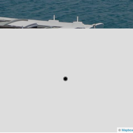
©
Mapbo