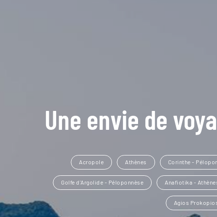
Une envie de voya
Acropole
Athènes
Corinthe - Pélopo
Golfe d'Argolide - Péloponnèse
Anafiotika - Athène
Agios Prokopio