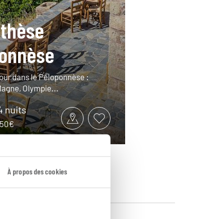
thèse
ponnèse
tour dans le Péloponnèse :
Magne, Olympie...
14 nuits
1950€
À propos des cookies