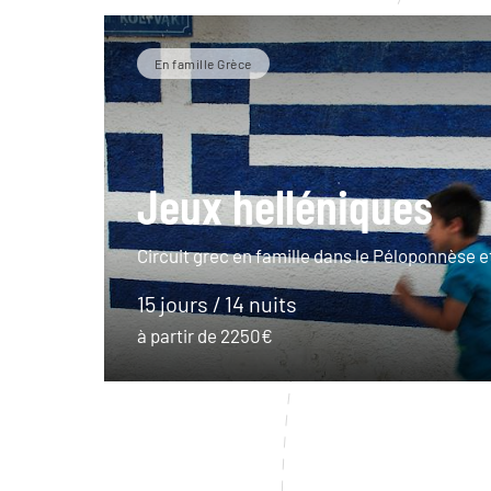
En famille Grèce
Jeux helléniques
Circuit grec en famille dans le Péloponnèse e
15 jours / 14 nuits
à partir de 2250€