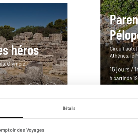
Paren
Pélo
es héros
Circuit auto
Athènes, le 
es, Olympie,
15 jours / 
à partir de 
Détails
Comptoir des Voyages