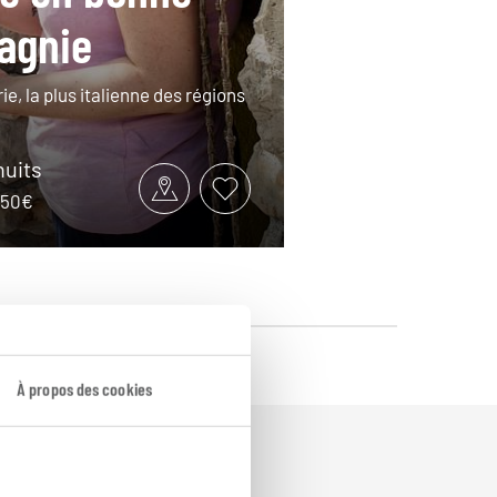
agnie
rie, la plus italienne des régions
nuits
1050€
À propos des cookies