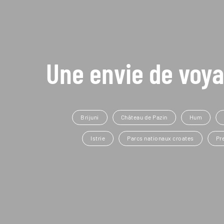
Une envie de voya
Brijuni
Château de Pazin
Hum
Istrie
Parcs nationaux croates
Pr