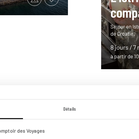
comp
Séjour en Ist
de Croatie.
8 jours / 7 
à partir de 
Détails
Comptoir des Voyages