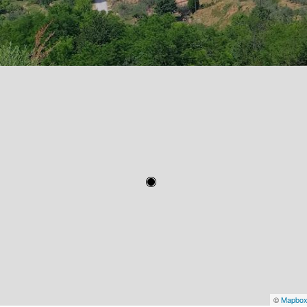
©
Mapbo