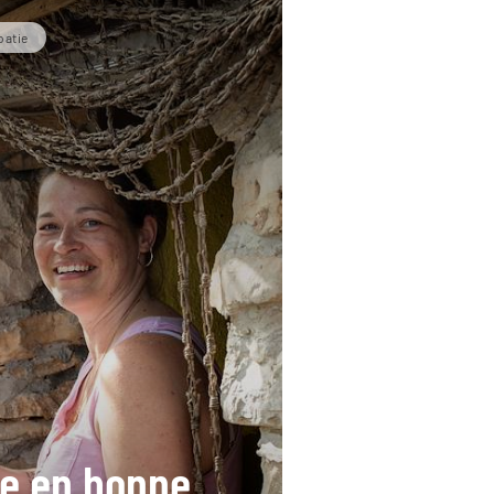
oatie
rie en bonne