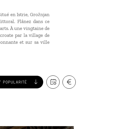
tué en Istrie, Grožnjan
ittoral. Flânez dans ce
parts. À une vingtaine de
roate par la village de
nnante et sur sa ville
POPULARITÉ