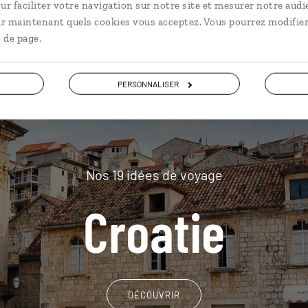
plus loin
ur faciliter votre navigation sur notre site et mesurer notre audi
ir maintenant quels cookies vous acceptez. Vous pourrez modifier
 de page.
PERSONNALISER
Nos 19 idées de voyage
Croatie
DÉCOUVRIR