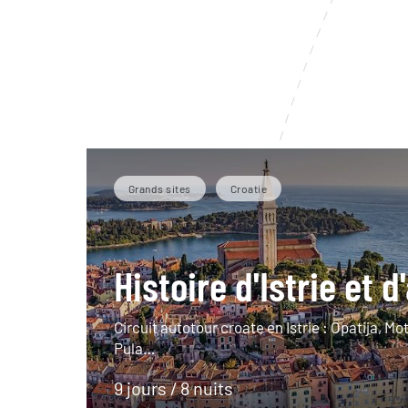
Grands sites
Croatie
Histoire d'Istrie et d
Circuit autotour croate en Istrie : Opatija, Mo
Pula…
9 jours / 8 nuits