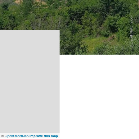
x
©
OpenStreetMap
Improve this map