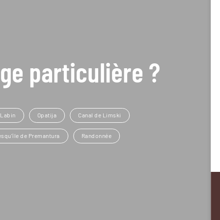
ge particulière ?
Labin
Opatija
Canal de Limski
esqu'île de Premantura
Randonnée