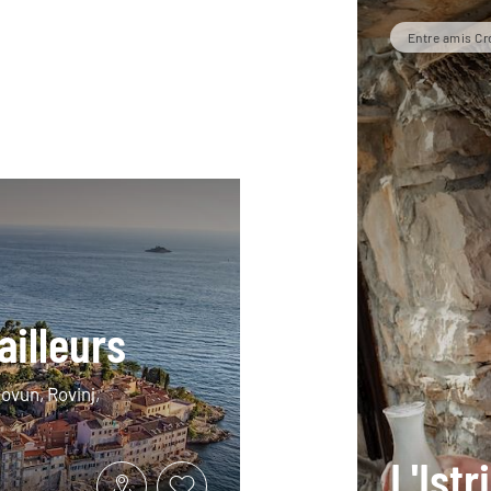
Entre amis Cr
'ailleurs
tovun, Rovinj,
L'Ist