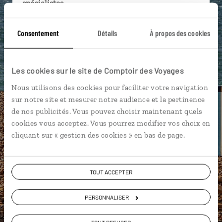
spécialistes
Ils sauront organiser votre itinéraire au plus
Consentement
Détails
À propos des cookies
près de vos envies et de la réalité du pays.
Échangez en face à face ou depuis nos studios
connectés en agence, mais aussi par email ou
Les cookies sur le site de Comptoir des Voyages
téléphone.
Nous utilisons des cookies pour faciliter votre navigation
Vous gardez le même interlocuteur avant,
sur notre site et mesurer notre audience et la pertinence
pendant et après votre voyage.
de nos publicités. Vous pouvez choisir maintenant quels
cookies vous acceptez. Vous pourrez modifier vos choix en
cliquant sur « gestion des cookies » en bas de page.
DEMANDER UN DEVIS
TOUT ACCEPTER
ou
Construisez votre voyage avec un spécialiste
PERSONNALISER
Angleterre