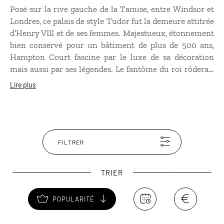
Posé sur la rive gauche de la Tamise, entre Windsor et
Londres, ce palais de style Tudor fut la demeure attitrée
d’Henry VIII et de ses femmes. Majestueux, étonnement
bien conservé pour un bâtiment de plus de 500 ans,
Hampton Court fascine par le luxe de sa décoration
mais aussi par ses légendes. Le fantôme du roi rôderait
dans les couloirs…L’autre grand intérêt de ce château
Lire plus
sont ses jardins splendides et son labyrinthe, formé
d’un dédale de murailles d'ifs. Ses allées s'étendent sur
près de 800 mètres entre des haies de plus de 2 m de
haut. Il faut une vingtaine de minutes pour atteindre le
centre, reste encore à trouver la sortie...
FILTRER
TRIER
POPULARITÉ