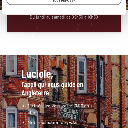
01 88 32 32 87
TOUT REFUSER
Du lundi au samedi de 09h30 à 18h30
Luciole,
l'appli qui vous guide en
Angleterre
L’itinéraire vers votre
B&B
en 1
clic
Notre sélection de
pubs