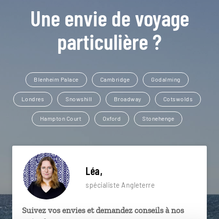
Une envie de voyage
particulière ?
Blenheim Palace
Cambridge
Godalming
Londres
Snowshill
Broadway
Cotswolds
Hampton Court
Oxford
Stonehenge
Léa,
spécialiste Angleterre
Suivez vos envies et demandez conseils à nos