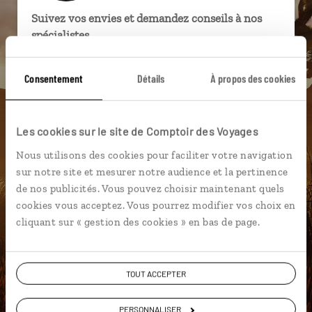
Suivez vos envies et demandez conseils à nos
spécialistes
Ils sauront organiser votre itinéraire au plus
Consentement
Détails
À propos des cookies
près de vos envies et de la réalité du pays.
Échangez en face à face ou depuis nos studios
connectés en agence, mais aussi par email ou
Les cookies sur le site de Comptoir des Voyages
téléphone.
Nous utilisons des cookies pour faciliter votre navigation
Vous gardez le même interlocuteur avant,
sur notre site et mesurer notre audience et la pertinence
pendant et après votre voyage.
de nos publicités. Vous pouvez choisir maintenant quels
cookies vous acceptez. Vous pourrez modifier vos choix en
cliquant sur « gestion des cookies » en bas de page.
DEMANDER UN DEVIS
TOUT ACCEPTER
ou
Construisez votre voyage avec un spécialiste Etats-
PERSONNALISER