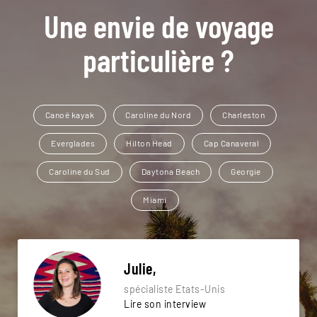
Une envie de voyage
particulière ?
Canoë kayak
Caroline du Nord
Charleston
Everglades
Hilton Head
Cap Canaveral
Caroline du Sud
Daytona Beach
Georgie
Miami
Julie,
spécialiste Etats-Unis
Lire son interview