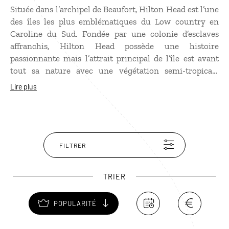
Située dans l’archipel de Beaufort, Hilton Head est l’une
des îles les plus emblématiques du Low country en
Caroline du Sud. Fondée par une colonie d’esclaves
affranchis, Hilton Head possède une histoire
passionnante mais l’attrait principal de l’île est avant
tout sa nature avec une végétation semi-tropicale
luxuriante, plus de 250 espèces d'oiseaux, une colonie
Lire plus
d’alligators, d’immenses plages de sable au large
desquelles jouent des bancs de dauphins. De nombreux
parcours de golf, des pistes cyclables et un petit port,
Harbour Town, au phare pittoresque, font de l’île une
destination balnéaire prisée.
FILTRER
TRIER
POPULARITÉ