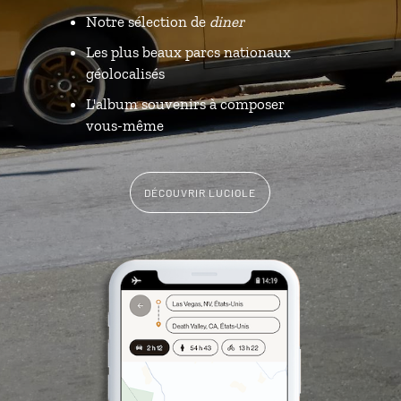
Notre sélection de
diner
Les plus beaux parcs nationaux
géolocalisés
L'album souvenirs à composer
vous-même
DÉCOUVRIR LUCIOLE