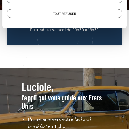
Unis
01 85 08 23 53
TOUT REFUSER
Du lundi au samedi de 09h30 à 18h30
Luciole,
l'appli qui vous guide aux Etats-
Unis
L’itinéraire vers votre
bed and
breakfast
en 1 clic