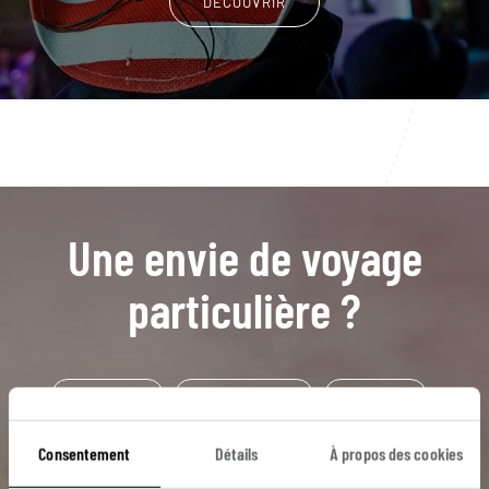
DÉCOUVRIR
Une envie de voyage
particulière ?
Canoë kayak
Caroline du Nord
Charleston
Everglades
Hilton Head
Parcs nationaux
Consentement
Détails
À propos des cookies
Tennessee
Far West
Atlanta
Georgie