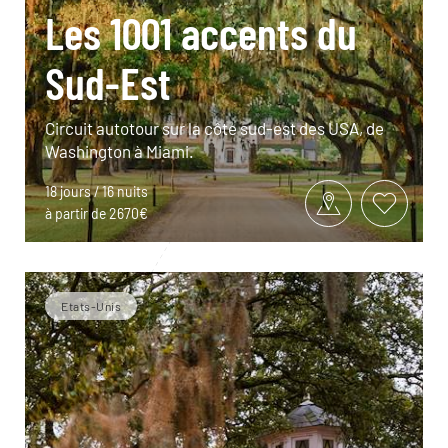
Les 1001 accents du
Sud-Est
Circuit autotour sur la côte sud-est des USA, de
Washington à Miami.
18 jours / 16 nuits
à partir de 2670€
Etats-Unis