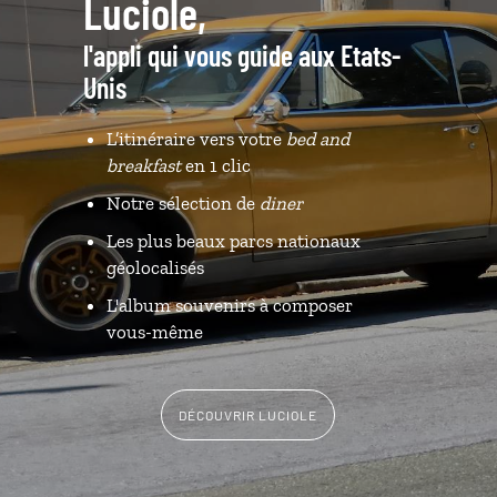
Luciole,
l'appli qui vous guide aux Etats-
Unis
L’itinéraire vers votre
bed and
breakfast
en 1 clic
Notre sélection de
diner
Les plus beaux parcs nationaux
géolocalisés
L'album souvenirs à composer
vous-même
DÉCOUVRIR LUCIOLE