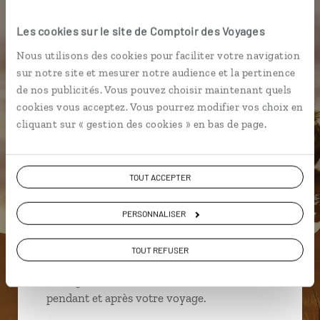
Les cookies sur le site de Comptoir des Voyages
Nous utilisons des cookies pour faciliter votre navigation
Emma,
sur notre site et mesurer notre audience et la pertinence
spécialiste Etats-Unis
de nos publicités. Vous pouvez choisir maintenant quels
Lire son interview
cookies vous acceptez. Vous pourrez modifier vos choix en
cliquant sur « gestion des cookies » en bas de page.
Suivez vos envies et demandez conseils à nos
spécialistes
TOUT ACCEPTER
Ils sauront organiser votre itinéraire au plus
près de vos envies et de la réalité du pays.
PERSONNALISER
Échangez en face à face ou depuis nos studios
connectés en agence, mais aussi par email ou
TOUT REFUSER
téléphone.
Vous gardez le même interlocuteur avant,
pendant et après votre voyage.