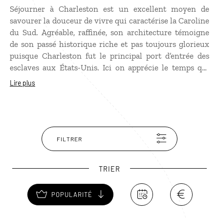
Séjourner à Charleston est un excellent moyen de
savourer la douceur de vivre qui caractérise la Caroline
du Sud. Agréable, raffinée, son architecture témoigne
de son passé historique riche et pas toujours glorieux
puisque Charleston fut le principal port d’entrée des
esclaves aux États-Unis. Ici on apprécie le temps qui
passe, les grandes balades dans les rues pavées au
Lire plus
milieu des splendides maisons coloniales, les quelque
170 églises immaculées. Aux alentours, la visite des
plantations en calèche permet de se plonger dans le
passé prospère de la région.
FILTRER
TRIER
POPULARITÉ