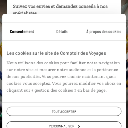
Suivez vos envies et demandez conseils à nos
spécialistes
Ils sauront organiser votre itinéraire au plus
Consentement
Détails
À propos des cookies
près de vos envies et de la réalité du pays.
Échangez en face à face ou depuis nos studios
connectés en agence, mais aussi par email ou
Les cookies sur le site de Comptoir des Voyages
téléphone.
Nous utilisons des cookies pour faciliter votre navigation
Vous gardez le même interlocuteur avant,
sur notre site et mesurer notre audience et la pertinence
pendant et après votre voyage.
de nos publicités. Vous pouvez choisir maintenant quels
cookies vous acceptez. Vous pourrez modifier vos choix en
cliquant sur « gestion des cookies » en bas de page.
DEMANDER UN DEVIS
TOUT ACCEPTER
ou
Construisez votre voyage avec un spécialiste Canada
PERSONNALISER