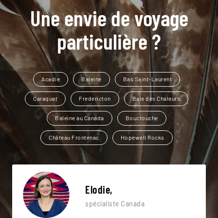
Une envie de voyage
particulière ?
Acadie
Baleine
Bas Saint-Laurent
Caraquet
Fredericton
Baie des Chaleurs
Baleine au Canada
Bouctouche
Château Frontenac
Hopewell Rocks
Elodie,
spécialiste Canada