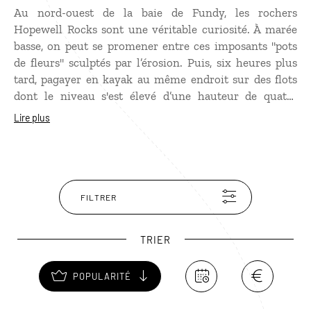
Au nord-ouest de la baie de Fundy, les rochers
Hopewell Rocks sont une véritable curiosité. À marée
basse, on peut se promener entre ces imposants "pots
de fleurs" sculptés par l’érosion. Puis, six heures plus
tard, pagayer en kayak au même endroit sur des flots
dont le niveau s'est élevé d’une hauteur de quatre
étages par la force de la marée.
Lire plus
FILTRER
TRIER
POPULARITÉ