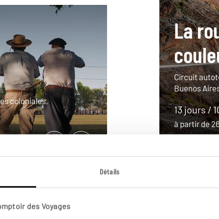
La ro
coule
Circuit auto
Buenos Aires,
les coloniales,
13 jours / 
à partir de 
Détails
Comptoir des Voyages