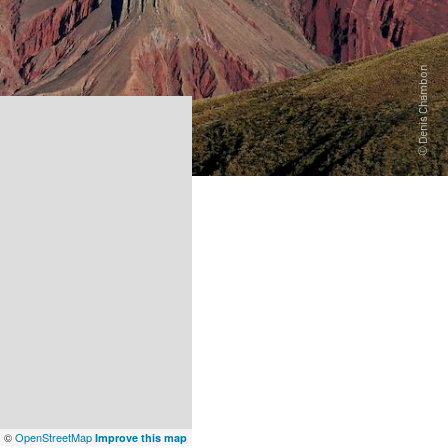
x
©
OpenStreetMap
Improve this map