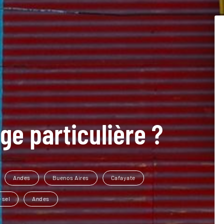
ge particulière ?
Andes
Buenos Aires
Cafayate
 sel
Andes