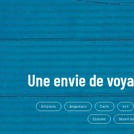
Une envie de voya
Altiplano
Angastaco
Cachi
4x4
Colome
Désert de