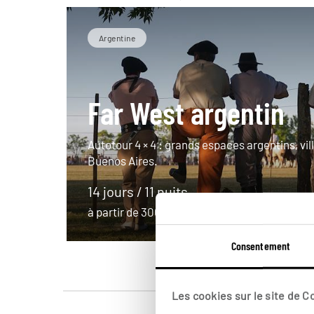
Argentine
Far West argentin
Autotour 4 × 4 : grands espaces argentins, vil
Buenos Aires.
14 jours / 11 nuits
à partir de 3000€
Consentement
Les cookies sur le site de 