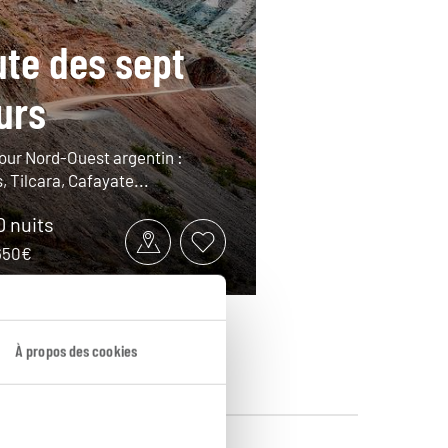
ute des sept
urs
tour Nord-Ouest argentin :
 Tilcara, Cafayate...
10 nuits
2650€
À propos des cookies