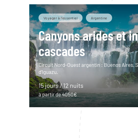
Voyager à l’essentiel
Argentine
Canyons arides et i
cascades
Circuit Nord-Ouest argentin : Buenos Aires, S
d’Iguazu.
15 jours / 12 nuits
à partir de 4050€