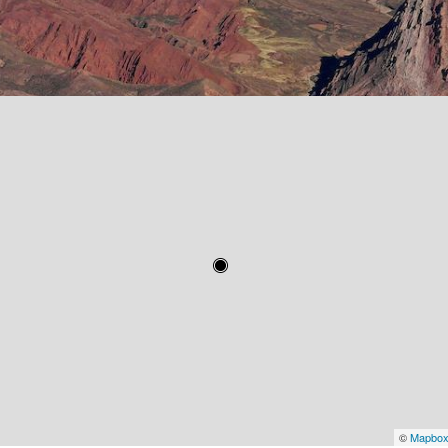
©
Mapbo