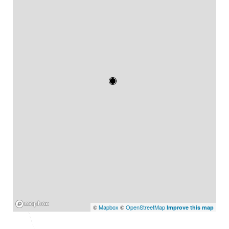
Mapbox
©
Mapbox
©
OpenStreetMap
Improve this map