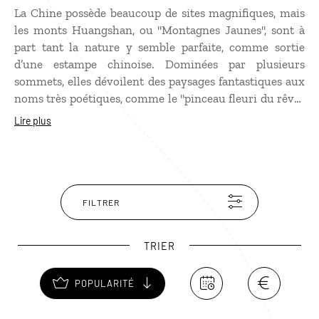
La Chine possède beaucoup de sites magnifiques, mais
les monts Huangshan, ou "Montagnes Jaunes", sont à
part tant la nature y semble parfaite, comme sortie
d’une estampe chinoise. Dominées par plusieurs
sommets, elles dévoilent des paysages fantastiques aux
noms très poétiques, comme le "pinceau fleuri du rêve",
l’une des formations rocheuses les plus célèbres : un
Lire plus
pilier surmonté d’un pin dominant une vallée profonde.
Les Montagnes Jaunes sont accessibles par plusieurs
téléphériques permettant de rejoindre les hauteurs du
massif. Le spectacle est particulièrement saisissant au
petit matin, lorsque le soleil se lève au-dessus d’une
FILTRER
mer de nuages.
TRIER
POPULARITÉ