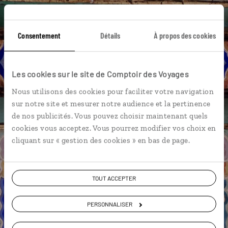
Une envie de voyage
particulière ?
Consentement
Détails
À propos des cookies
Les cookies sur le site de Comptoir des Voyages
Bund
Huangshan
Maison de thé Huxinting
Nous utilisons des cookies pour faciliter votre navigation
sur notre site et mesurer notre audience et la pertinence
Rue de Nankin
Temple du Bouddha de Jade
de nos publicités. Vous pouvez choisir maintenant quels
Hangzhou
Jardin du Mandarin Yu
Région d'Anhui
cookies vous acceptez. Vous pourrez modifier vos choix en
cliquant sur « gestion des cookies » en bas de page.
Shanghai
Tongli
TOUT ACCEPTER
Grégory,
PERSONNALISER
spécialiste Chine