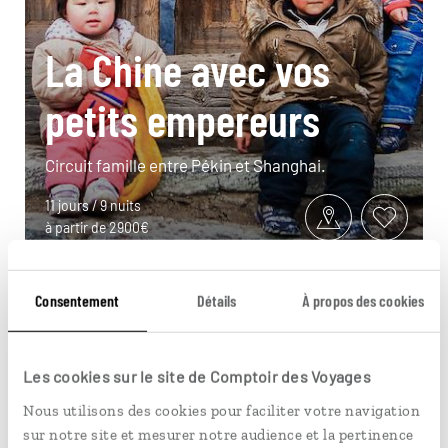
La Chine avec vos
petits empereurs
Circuit famille entre Pékin et Shanghai.
11 jours / 9 nuits
à partir de 2900€
Consentement
Détails
À propos des cookies
Les cookies sur le site de Comptoir des Voyages
Pour aller plus loin
Nous utilisons des cookies pour faciliter votre navigation
sur notre site et mesurer notre audience et la pertinence