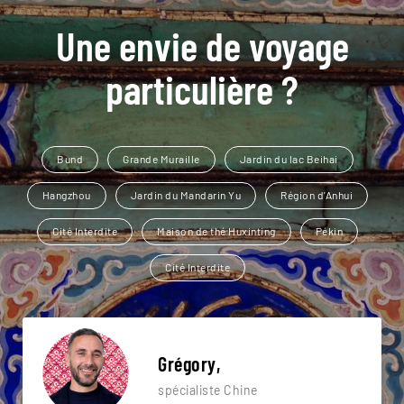
Une envie de voyage
particulière ?
Bund
Grande Muraille
Jardin du lac Beihai
Hangzhou
Jardin du Mandarin Yu
Région d'Anhui
Cité Interdite
Maison de thé Huxinting
Pékin
Cité Interdite
Grégory,
spécialiste Chine