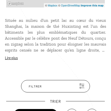
Mapbox
©
Mapbox
©
OpenStreetMap
Improve this map
Située au milieu d’un petit lac au cœur du vieux
Shanghai, la maison de thé Huxinting est l’un des
bâtiments les plus emblématiques du quartier.
Accessible par le célèbre pont des Neuf Détours, conçu
en zigzag selon la tradition pour éloigner les mauvais
esprits censés ne se déplacer qu’en ligne droite, ce
pavillon en bois sur pilotis se dresse à l’entrée du Jardin
Lire plus
Yuyuan. Très fréquentée, la maison de thé attire chaque
jour de nombreux visiteurs venus admirer son
architecture traditionnelle.
FILTRER
TRIER