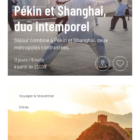
Pékin et Shanghai,
duo intemporel
Séjour combiné à Pékin et Shanghai, deux
métropoles contrastées.
11 jours / 8 nuits
à partir de 2200€
Voyager à l’essentiel
Chine