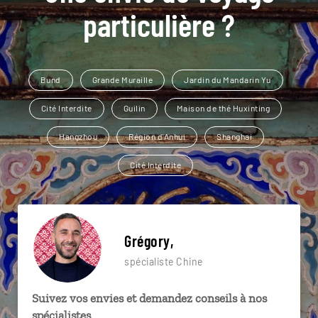
particulière ?
Bund
Grande Muraille
Jardin du Mandarin Yu
Cité Interdite
Guilin
Maison de thé Huxinting
Hangzhou
Région d'Anhui
Shanghai
Cité Interdite
Grégory,
spécialiste Chine
Suivez vos envies et demandez conseils à nos
spécialistes