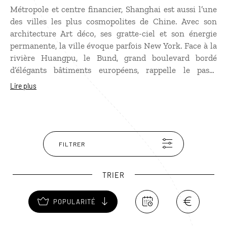
Métropole et centre financier, Shanghai est aussi l’une
des villes les plus cosmopolites de Chine. Avec son
architecture Art déco, ses gratte-ciel et son énergie
permanente, la ville évoque parfois New York. Face à la
rivière Huangpu, le Bund, grand boulevard bordé
d’élégants bâtiments européens, rappelle le passé
international de la ville. Mais Shanghai conserve
Lire plus
également des lieux plus traditionnels : la vieille ville,
le jardin Yuyuan ou la maison de thé Huxinting,
aujourd’hui très fréquenté. La ville séduit aussi par ses
anciennes concessions bordées de platanes, ses cafés et
ses quartiers animés comme Tianzifang. À l’opposé,
FILTRER
Pudong déploie une skyline spectaculaire dominée par
la Oriental Pearl Tower. Shanghai est enfin réputée
TRIER
pour sa gastronomie, notamment ses
célèbres
xiaolongbao
, délicats raviolis vapeur farcis de
POPULARITÉ
bouillon.