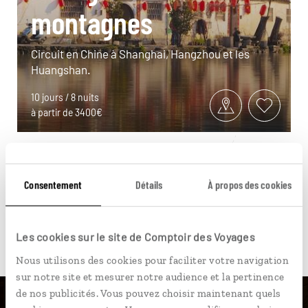
montagnes
Circuit en Chine à Shanghai, Hangzhou et les
Huangshan.
10 jours / 8 nuits
à partir de 3400€
Consentement
Détails
À propos des cookies
Pour aller plus loin
Les cookies sur le site de Comptoir des Voyages
Nous utilisons des cookies pour faciliter votre navigation
sur notre site et mesurer notre audience et la pertinence
de nos publicités. Vous pouvez choisir maintenant quels