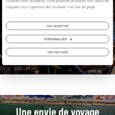
cookies vous acceptez. Vous pourrez modifier vos choix en
cliquant sur « gestion des cookies » en bas de page.
Nos 12 idées de voyage
Chine
TOUT ACCEPTER
PERSONNALISER
DÉCOUVRIR
TOUT REFUSER
Une envie de voyage