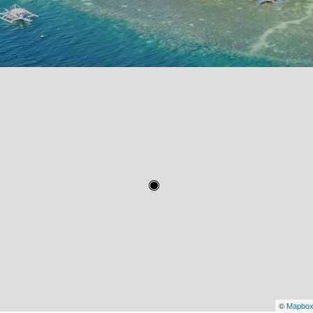
©
Mapbo