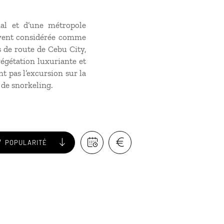
nal et d’une métropole
uvent considérée comme
s de route de Cebu City,
végétation luxuriante et
t pas l’excursion sur la
 de snorkeling.
POPULARITÉ