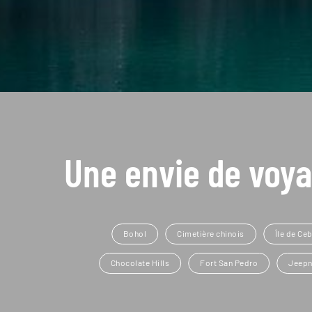
Une envie de voya
Bohol
Cimetière chinois
Île de Ce
Chocolate Hills
Fort San Pedro
Jeep