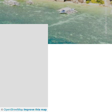
x
©
OpenStreetMap
Improve this map