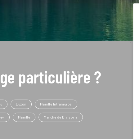
ge particulière ?
bu
Luzon
Manille Intramuros
ney
Manille
Marché de Divisoria