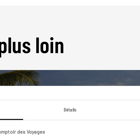
plus loin
Détails
Nos 4 idées de voyage
Philippines
Comptoir des Voyages