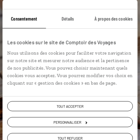
Une envie de voyage
Consentement
Détails
À propos des cookies
particulière ?
Les cookies sur le site de Comptoir des Voyages
Andong
Busan
Dongdaemun
Hongdae
Nous utilisons des cookies pour faciliter votre navigation
sur notre site et mesurer notre audience et la pertinence
Insadong
Baie écologique de Suncheon
Daegu
de nos publicités. Vous pouvez choisir maintenant quels
cookies vous acceptez. Vous pourrez modifier vos choix en
Gangnam
Île de Jeju
Jardin national de Suncheon
cliquant sur « gestion des cookies » en bas de page.
TOUT ACCEPTER
Amélie,
spécialiste Corée du sud
PERSONNALISER
Suivez vos envies et demandez conseils à nos
TOUT REFUSER