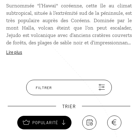
Surnommée "l’Hawaï" coréenne, cette île au climat
subtropical, située à l’extrémité sud de la péninsule, est
très populaire auprès des Coréens. Dominée par le
mont Halla, volcan éteint que l’on peut escalader,
Jejudo est volcanique avec d’anciens cratères couverts
de forêts, des plages de sable noir et d’impressionnants
tubes de lave. L’île est également réputée pour ses
Lire plus
superbes cascades. Mais si Jeju est si renommée, c’est
aussi pour sa culture traditionnelle, héritée des
ancêtres mongols, qui se manifeste par la langue,
différente du coréen, et des coutumes, illustrées
notamment par les femmes plongeuses en apnée, les
FILTRER
fameuses haenyeo.
TRIER
POPULARITÉ