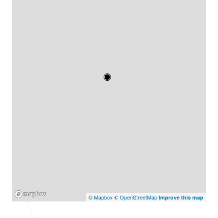
Mapbox
©
Mapbox
©
OpenStreetMap
Improve this map