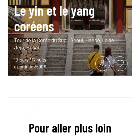
Le yin et le yang
coréens
Tour de la Corée du Sud : Séoul, Hahoe, île de
Jeju, Busan…
19 jours / 17 nuits
à partir de 3500€
Pour aller plus loin