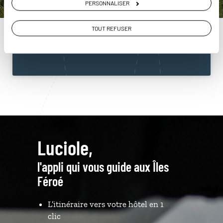
PERSONNALISER
Féroé
01 84 74 99 47
TOUT REFUSER
Du lundi au samedi de 09h30 à 18h30
Luciole,
l'appli qui vous guide aux Îles
Féroé
L’itinéraire vers votre hôtel en 1
clic