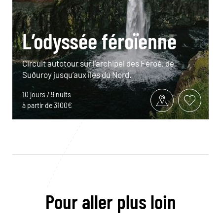
L’odyssée féroïenne
Circuit autotour sur l’archipel des Féroé, de
Suðuroy jusqu’aux îles du Nord.
10 jours / 9 nuits
à partir de 3100€
Pour aller plus loin