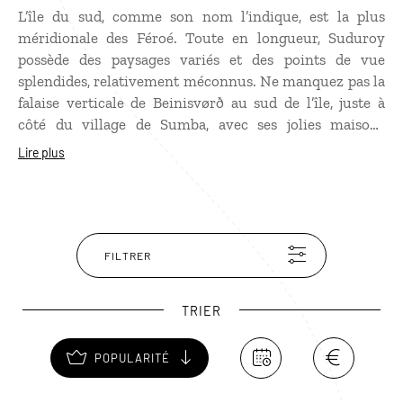
L’île du sud, comme son nom l’indique, est la plus
méridionale des Féroé. Toute en longueur, Suduroy
possède des paysages variés et des points de vue
splendides, relativement méconnus. Ne manquez pas la
falaise verticale de Beinisvørð au sud de l’île, juste à
côté du village de Sumba, avec ses jolies maisons
colorées, ses grosses vagues en hiver et son musée
Lire plus
ornithologique. La côte ouest de Suduroy est reconnue
comme une zone importante de conservation des
oiseaux. Près du village principal de Vagur, se trouvent
les falaises impressionnantes de Vágseiði, sans oublier
le village de Famjin et son lac, ou encore la montagne
FILTRER
d’Eggjarnar à la pointe sud pour une vue panoramique
à couper le souffle.
TRIER
POPULARITÉ