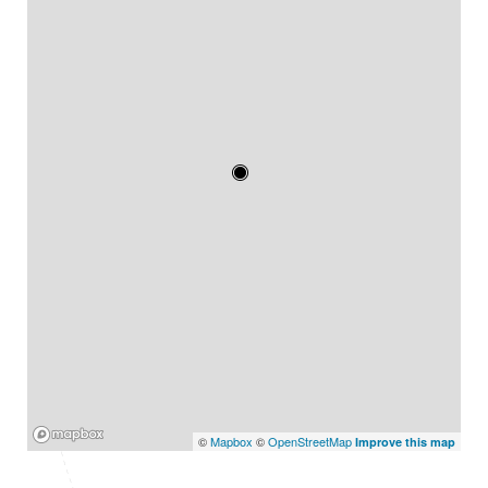
Mapbox
©
Mapbox
©
OpenStreetMap
Improve this map