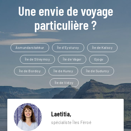
Une envie de voyage
particulière ?
Ásmundarstakkur
Île d’Eysturoy
Île de Kalsoy
Île de Streymoy
Île de Vágar
Gjogv
Île de Bordoy
Île de Kunoy
Île de Suduroy
Île de Vidoy
Laetitia,
spécialiste Îles Féroé