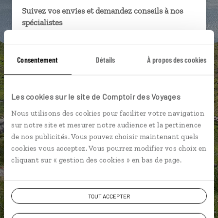
Suivez vos envies et demandez conseils à nos
spécialistes
Ils sauront organiser votre itinéraire au plus
près de vos envies et de la réalité du pays.
Consentement
Détails
À propos des cookies
Échangez en face à face ou depuis nos studios
connectés en agence, mais aussi par email ou
téléphone.
Les cookies sur le site de Comptoir des Voyages
Vous gardez le même interlocuteur avant,
Nous utilisons des cookies pour faciliter votre navigation
pendant et après votre voyage.
sur notre site et mesurer notre audience et la pertinence
de nos publicités. Vous pouvez choisir maintenant quels
cookies vous acceptez. Vous pourrez modifier vos choix en
cliquant sur « gestion des cookies » en bas de page.
DEMANDER UN DEVIS
TOUT ACCEPTER
ou
Construisez votre voyage avec un spécialiste Îles