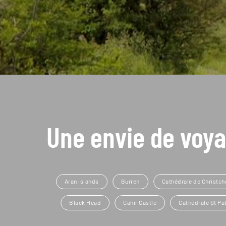
Une envie de voya
Aran islands
Burren
Cathédrale de Christch
Black Head
Cahir Castle
Cathédrale St Pa