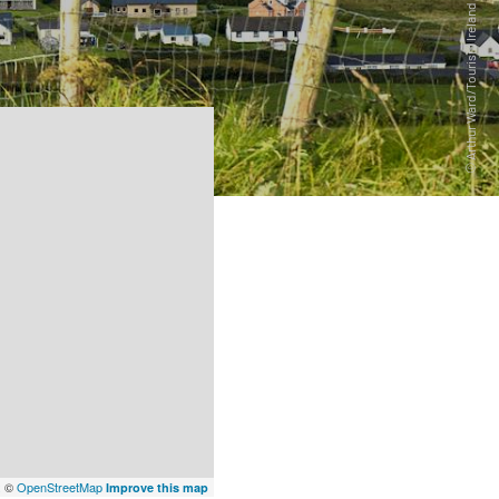
x
©
OpenStreetMap
Improve this map