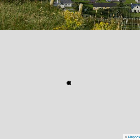
©
Mapbo