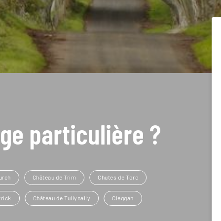
ge particulière ?
urch
Château de Trim
Chutes de Torc
trick
Château de Tullynally
Cleggan